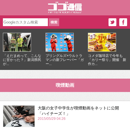
「えだまめって、こんな
プリングルズ×ウルトラ
コメダ珈琲店で今年も
に甘かった？」新潟県民
マンの新フレーバー「ガ
「カリー祭り」開催 新
が...
ー...
作カ...
喫煙動画
大阪の女子中学生が喫煙動画をネットに公開
「ハイチーズ！」
2015/05/29 04:26