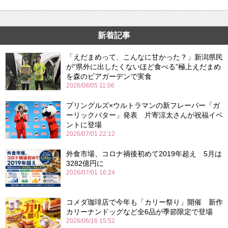
新着記事
「えだまめって、こんなに甘かった？」新潟県民
が“県外に出したくないほど食べる”極上えだまめ
を森のビアガーデンで実食
2026/08/05 11:06
プリングルズ×ウルトラマンの新フレーバー「ガ
ーリックバター」発表 片寄涼太さんが祝福イベ
ントに登場
2026/07/01 22:12
外食市場、コロナ禍後初めて2019年超え 5月は
3282億円に
2026/07/01 16:24
コメダ珈琲店で今年も「カリー祭り」開催 新作
カリーナンドッグなど全6品が季節限定で登場
2026/06/16 15:52