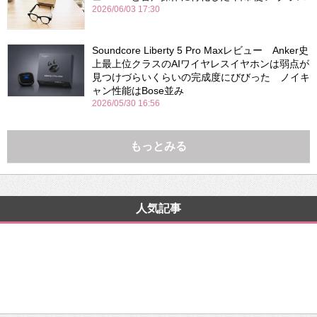
2026/06/03 17:30
Soundcore Liberty 5 Pro Maxレビュー Anker史
上最上位クラスのAIワイヤレスイヤホンは弱点が
見つけづらいくらいの完成度にびびった ノイキ
ャン性能はBose並み
2026/05/30 16:56
もっとみる
人気記事