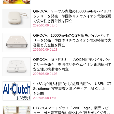
QIROCA、ケーブル内蔵の10000mAhモバイルバ
ッテリーを発売 準固体リチウムイオン電池採用
で安全性と携帯性を両立
2026/06/09 01:40
QIROCA、10000mAhのQi2対応モバイルバッテ
リーを発売 準固体リチウムイオン電池搭載で大
容量と安全性を両立
2026/06/09 01:23
QIROCA、薄さ約8.3mmのQi2対応モバイルバッ
テリーを発売 準固体リチウムイオン電池採用で
安全性と携帯性を両立
2026/06/09 01:08
生成AIは“個人利用”から“組織活用”へ USEN ICT
Solutionsが実態調査と新メディア「AI-Clutch」
を公開
2026/06/08 17:08
HTCのスマートグラス「VIVE Eagle」製品レビ
ュー AIと音声操作に特化した“日常使い”グラス