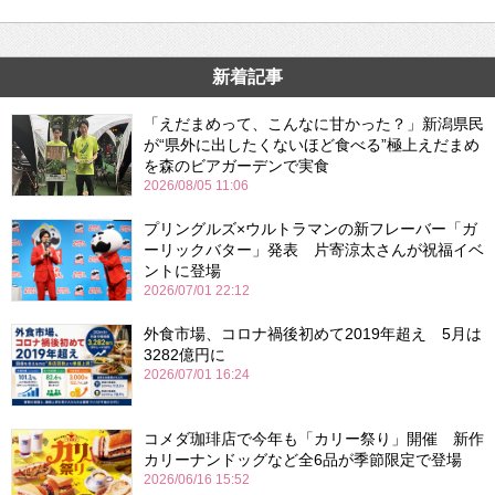
新着記事
「えだまめって、こんなに甘かった？」新潟県民
が“県外に出したくないほど食べる”極上えだまめ
を森のビアガーデンで実食
2026/08/05 11:06
プリングルズ×ウルトラマンの新フレーバー「ガ
ーリックバター」発表 片寄涼太さんが祝福イベ
ントに登場
2026/07/01 22:12
外食市場、コロナ禍後初めて2019年超え 5月は
3282億円に
2026/07/01 16:24
コメダ珈琲店で今年も「カリー祭り」開催 新作
カリーナンドッグなど全6品が季節限定で登場
2026/06/16 15:52