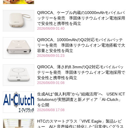
QIROCA、ケーブル内蔵の10000mAhモバイルバ
ッテリーを発売 準固体リチウムイオン電池採用
で安全性と携帯性を両立
2026/06/09 01:40
QIROCA、10000mAhのQi2対応モバイルバッテ
リーを発売 準固体リチウムイオン電池搭載で大
容量と安全性を両立
2026/06/09 01:23
QIROCA、薄さ約8.3mmのQi2対応モバイルバッ
テリーを発売 準固体リチウムイオン電池採用で
安全性と携帯性を両立
2026/06/09 01:08
生成AIは“個人利用”から“組織活用”へ USEN ICT
Solutionsが実態調査と新メディア「AI-Clutch」
を公開
2026/06/08 17:08
HTCのスマートグラス「VIVE Eagle」製品レビ
ュー AIと音声操作に特化した“日常使い”グラス