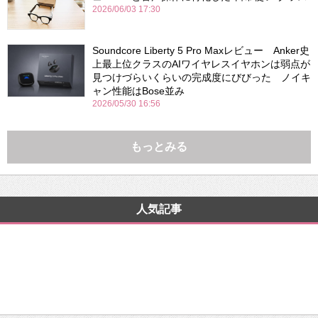
2026/06/03 17:30
Soundcore Liberty 5 Pro Maxレビュー Anker史
上最上位クラスのAIワイヤレスイヤホンは弱点が
見つけづらいくらいの完成度にびびった ノイキ
ャン性能はBose並み
2026/05/30 16:56
もっとみる
人気記事