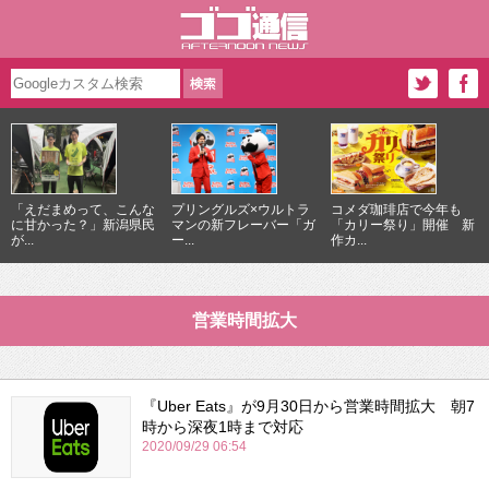
「えだまめって、こんな
プリングルズ×ウルトラ
コメダ珈琲店で今年も
に甘かった？」新潟県民
マンの新フレーバー「ガ
「カリー祭り」開催 新
が...
ー...
作カ...
営業時間拡大
『Uber Eats』が9月30日から営業時間拡大 朝7
時から深夜1時まで対応
2020/09/29 06:54