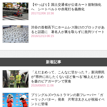
【やっぱり】国土交通省が公道カート規制強化
へ シートベルトや赤尾灯を義務化
2017/12/06 10:36
渋谷の首都高下にホームレス除けのブロックがあ
ると話題に 著名人が裏を取らずに批判ツイート
2016/12/13 06:15
新着記事
「えだまめって、こんなに甘かった？」新潟県民
が“県外に出したくないほど食べる”極上えだまめ
を森のビアガーデンで実食
2026/08/05 11:06
プリングルズ×ウルトラマンの新フレーバー「ガ
ーリックバター」発表 片寄涼太さんが祝福イベ
ントに登場