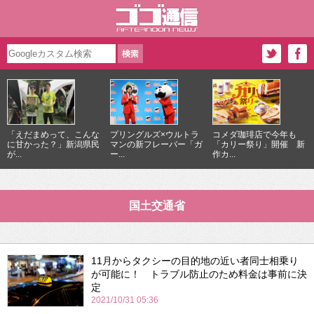
「えだまめって、こんな
プリングルズ×ウルトラ
コメダ珈琲店で今年も
に甘かった？」新潟県民
マンの新フレーバー「ガ
「カリー祭り」開催 新
が...
ー...
作カ...
国土交通省
11月からタクシーの目的地の近い者同士相乗り
が可能に！ トラブル防止のため料金は事前に決
定
2021/10/31 05:36