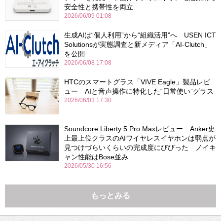
安全性と携帯性を両立
2026/06/09 01:08
生成AIは“個人利用”から“組織活用”へ USEN ICT
Solutionsが実態調査と新メディア「AI-Clutch」
を公開
2026/06/08 17:08
HTCのスマートグラス「VIVE Eagle」製品レビ
ュー AIと音声操作に特化した“日常使い”グラス
2026/06/03 17:30
Soundcore Liberty 5 Pro Maxレビュー Anker史
上最上位クラスのAIワイヤレスイヤホンは弱点が
見つけづらいくらいの完成度にびびった ノイキ
ャン性能はBose並み
2026/05/30 16:56
もっとみる