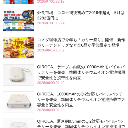
2026/07/01 22:12
外食市場、コロナ禍後初めて2019年超え 5月は
3282億円に
2026/07/01 16:24
コメダ珈琲店で今年も「カリー祭り」開催 新作
カリーナンドッグなど全6品が季節限定で登場
2026/06/16 15:52
QIROCA、ケーブル内蔵の10000mAhモバイルバ
ッテリーを発売 準固体リチウムイオン電池採用
で安全性と携帯性を両立
2026/06/09 01:40
QIROCA、10000mAhのQi2対応モバイルバッテ
リーを発売 準固体リチウムイオン電池搭載で大
容量と安全性を両立
2026/06/09 01:23
QIROCA、薄さ約8.3mmのQi2対応モバイルバッ
テリーを発売 準固体リチウムイオン電池採用で