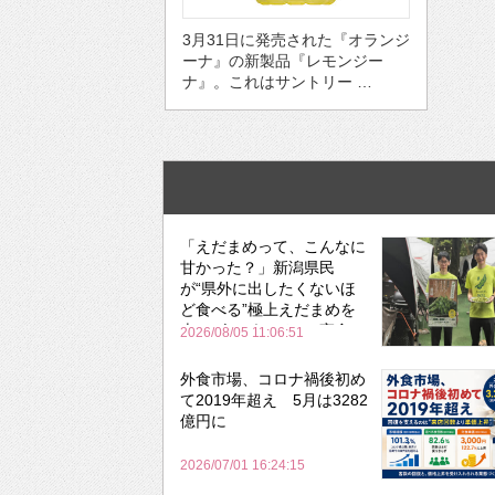
3月31日に発売された『オランジ
ーナ』の新製品『レモンジー
ナ』。これはサントリー …
「えだまめって、こんなに
甘かった？」新潟県民
が“県外に出したくないほ
ど食べる”極上えだまめを
森のビアガーデンで実食
2026/08/05 11:06:51
外食市場、コロナ禍後初め
て2019年超え 5月は3282
億円に
2026/07/01 16:24:15