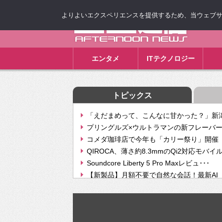
よりよいエクスペリエンスを提供するため、当ウェブサイト
ゴゴ通信
エンタメ
ITテクノロジー
トピックス
「えだまめって、こんなに甘かった？」新潟
プリングルズ×ウルトラマンの新フレーバー
コメダ珈琲店で今年も「カリー祭り」開催 
QIROCA、薄さ約8.3mmのQi2対応モバイ
Soundcore Liberty 5 Pro Maxレビュ･･･
【新製品】月額不要で自然な会話！最新AI（GPT
【次世代の没入感と生産性】VITURE Luma Ul
Geminiが音楽生成「Create music」機能提
挫折率8割の壁をAIで突破。ジャストシステ