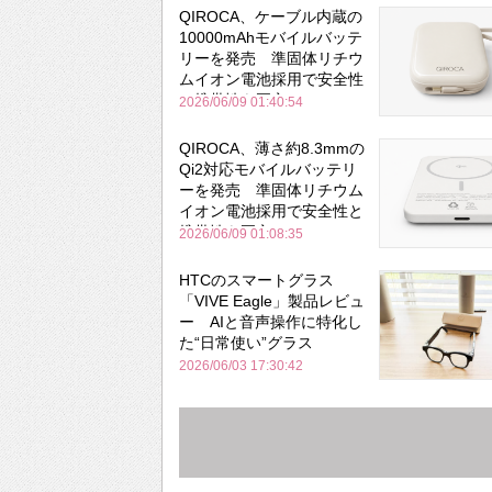
QIROCA、ケーブル内蔵の
10000mAhモバイルバッテ
リーを発売 準固体リチウ
ムイオン電池採用で安全性
と携帯性を両立
2026/06/09 01:40:54
QIROCA、薄さ約8.3mmの
Qi2対応モバイルバッテリ
ーを発売 準固体リチウム
イオン電池採用で安全性と
携帯性を両立
2026/06/09 01:08:35
HTCのスマートグラス
「VIVE Eagle」製品レビュ
ー AIと音声操作に特化し
た“日常使い”グラス
2026/06/03 17:30:42