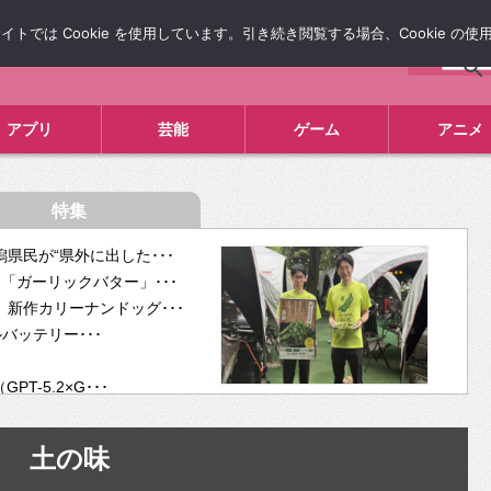
では Cookie を使用しています。引き続き閲覧する場合、Cookie の
について
広告掲載について
お問い合わせ
タレコミ
アプリ
芸能
ゲーム
アニメ
特集
県民が“県外に出した･･･
「ガーリックバター」･･･
新作カリーナンドッグ･･･
ルバッテリー･･･
-5.2×G･･･
tra･･･
供開･･･
土の味
ム、”自分が今話し･･･