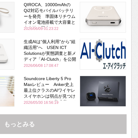
QIROCA、10000mAhの
Qi2対応モバイルバッテリ
ーを発売 準固体リチウム
イオン電池搭載で大容量と
安全性を両立
2026/06/09 01:23:22
生成AIは“個人利用”から“組
織活用”へ USEN ICT
Solutionsが実態調査と新メ
ディア「AI-Clutch」を公開
2026/06/08 17:08:47
Soundcore Liberty 5 Pro
Maxレビュー Anker史上
最上位クラスのAIワイヤレ
スイヤホンは弱点が見つけ
づらいくらいの完成度にび
2026/05/30 16:56:19
びった ノイキャン性能は
Bose並み
もっとみる