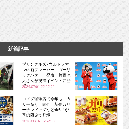
新着記事
プリングルズ×ウルトラマ
ンの新フレーバー「ガーリ
ックバター」発表 片寄涼
太さんが祝福イベントに登
場
2026/07/01 22:12:21
コメダ珈琲店で今年も「カ
リー祭り」開催 新作カリ
ーナンドッグなど全6品が
季節限定で登場
2026/06/16 15:52:30