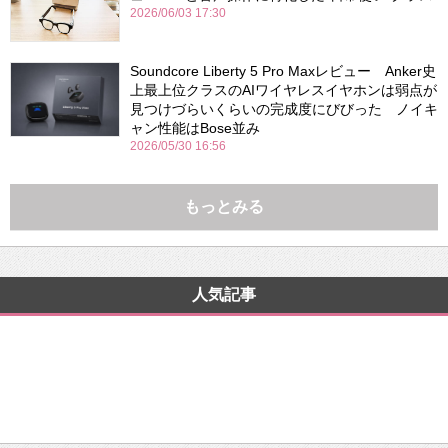
2026/06/03 17:30
Soundcore Liberty 5 Pro Maxレビュー Anker史
上最上位クラスのAIワイヤレスイヤホンは弱点が
見つけづらいくらいの完成度にびびった ノイキ
ャン性能はBose並み
2026/05/30 16:56
もっとみる
人気記事