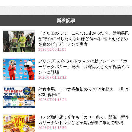
新着記事
「えだまめって、こんなに甘かった？」新潟県民
が“県外に出したくないほど食べる”極上えだまめ
を森のビアガーデンで実食
2026/08/05 11:06
プリングルズ×ウルトラマンの新フレーバー「ガ
ーリックバター」発表 片寄涼太さんが祝福イベ
ントに登場
2026/07/01 22:12
外食市場、コロナ禍後初めて2019年超え 5月は
3282億円に
2026/07/01 16:24
コメダ珈琲店で今年も「カリー祭り」開催 新作
カリーナンドッグなど全6品が季節限定で登場
2026/06/16 15:52