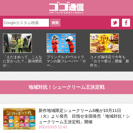
「えだまめって、こんな
プリングルズ×ウルトラ
コメダ珈琲店で今年も
に甘かった？」新潟県民
マンの新フレーバー「ガ
「カリー祭り」開催 新
が...
ー...
作カ...
地域対抗！シュークリーム王決定戦
新作地域限定シュークリーム6種が10月11日
（火）より発売 目指せ全国発売「地域対抗！シ
ュークリーム王決定戦」開催
2022/10/15 12:42