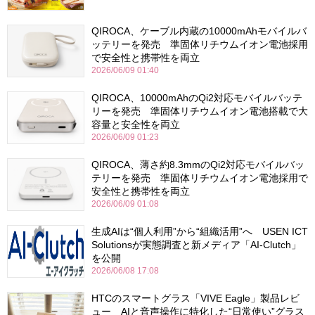
QIROCA、ケーブル内蔵の10000mAhモバイルバ
ッテリーを発売 準固体リチウムイオン電池採用
で安全性と携帯性を両立
2026/06/09 01:40
QIROCA、10000mAhのQi2対応モバイルバッテ
リーを発売 準固体リチウムイオン電池搭載で大
容量と安全性を両立
2026/06/09 01:23
QIROCA、薄さ約8.3mmのQi2対応モバイルバッ
テリーを発売 準固体リチウムイオン電池採用で
安全性と携帯性を両立
2026/06/09 01:08
生成AIは“個人利用”から“組織活用”へ USEN ICT
Solutionsが実態調査と新メディア「AI-Clutch」
を公開
2026/06/08 17:08
HTCのスマートグラス「VIVE Eagle」製品レビ
ュー AIと音声操作に特化した“日常使い”グラス