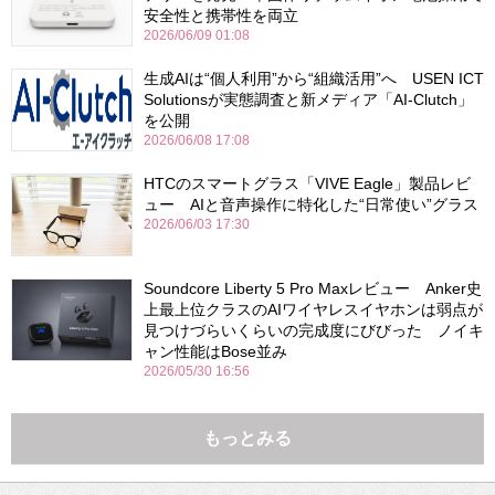
安全性と携帯性を両立
2026/06/09 01:08
生成AIは“個人利用”から“組織活用”へ USEN ICT
Solutionsが実態調査と新メディア「AI-Clutch」
を公開
2026/06/08 17:08
HTCのスマートグラス「VIVE Eagle」製品レビ
ュー AIと音声操作に特化した“日常使い”グラス
2026/06/03 17:30
Soundcore Liberty 5 Pro Maxレビュー Anker史
上最上位クラスのAIワイヤレスイヤホンは弱点が
見つけづらいくらいの完成度にびびった ノイキ
ャン性能はBose並み
2026/05/30 16:56
もっとみる