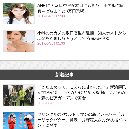
ANRIこと坂口杏里が本日にも釈放 ホテルの写
真をばらまくと3万円恐喝
2017/04/21 05:33
小峠の元カノの坂口杏里が逮捕 知人ホストから
現金をだまし取ろうとして恐喝未遂容疑
2017/04/19 05:33
新着記事
「えだまめって、こんなに甘かった？」新潟県民
が“県外に出したくないほど食べる”極上えだまめ
を森のビアガーデンで実食
2026/08/05 11:06
プリングルズ×ウルトラマンの新フレーバー「ガ
ーリックバター」発表 片寄涼太さんが祝福イベ
ントに登場