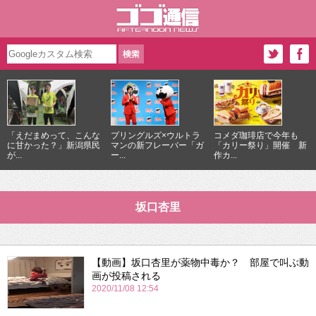
「えだまめって、こんな
プリングルズ×ウルトラ
コメダ珈琲店で今年も
に甘かった？」新潟県民
マンの新フレーバー「ガ
「カリー祭り」開催 新
が...
ー...
作カ...
坂口杏里
【動画】坂口杏里が薬物中毒か？ 部屋で叫ぶ動
画が投稿される
2020/11/08 12:54