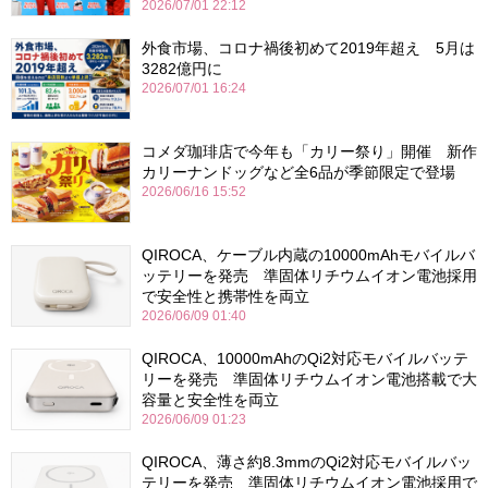
2026/07/01 22:12
外食市場、コロナ禍後初めて2019年超え 5月は
3282億円に
2026/07/01 16:24
コメダ珈琲店で今年も「カリー祭り」開催 新作
カリーナンドッグなど全6品が季節限定で登場
2026/06/16 15:52
QIROCA、ケーブル内蔵の10000mAhモバイルバ
ッテリーを発売 準固体リチウムイオン電池採用
で安全性と携帯性を両立
2026/06/09 01:40
QIROCA、10000mAhのQi2対応モバイルバッテ
リーを発売 準固体リチウムイオン電池搭載で大
容量と安全性を両立
2026/06/09 01:23
QIROCA、薄さ約8.3mmのQi2対応モバイルバッ
テリーを発売 準固体リチウムイオン電池採用で