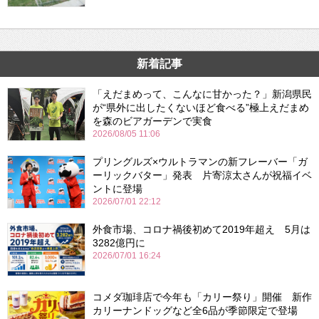
新着記事
「えだまめって、こんなに甘かった？」新潟県民
が“県外に出したくないほど食べる”極上えだまめ
を森のビアガーデンで実食
2026/08/05 11:06
プリングルズ×ウルトラマンの新フレーバー「ガ
ーリックバター」発表 片寄涼太さんが祝福イベ
ントに登場
2026/07/01 22:12
外食市場、コロナ禍後初めて2019年超え 5月は
3282億円に
2026/07/01 16:24
コメダ珈琲店で今年も「カリー祭り」開催 新作
カリーナンドッグなど全6品が季節限定で登場