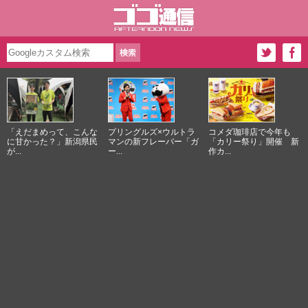
「えだまめって、こんな
プリングルズ×ウルトラ
コメダ珈琲店で今年も
に甘かった？」新潟県民
マンの新フレーバー「ガ
「カリー祭り」開催 新
が...
ー...
作カ...