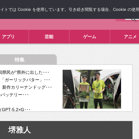
では Cookie を使用しています。引き続き閲覧する場合、Cookie の
について
広告掲載について
お問い合わせ
タレコミ
アプリ
芸能
ゲーム
アニメ
特集
県民が“県外に出した･･･
「ガーリックバター」･･･
新作カリーナンドッグ･･･
ルバッテリー･･･
-5.2×G･･･
tra･･･
供開･･･
堺雅人
ム、”自分が今話し･･･