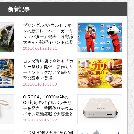
新着記事
プリングルズ×ウルトラマ
ンの新フレーバー「ガーリ
ックバター」発表 片寄涼
太さんが祝福イベントに登
場
2026/07/01 22:12:21
コメダ珈琲店で今年も「カ
リー祭り」開催 新作カリ
ーナンドッグなど全6品が
季節限定で登場
2026/06/16 15:52:30
QIROCA、10000mAhの
Qi2対応モバイルバッテリ
ーを発売 準固体リチウム
イオン電池搭載で大容量と
安全性を両立
2026/06/09 01:23:22
生成AIは“個人利用”から“組