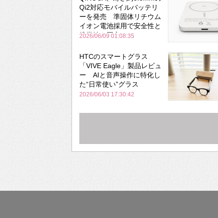
Qi2対応モバイルバッテリ
ーを発売 準固体リチウム
イオン電池採用で安全性と
携帯性を両立
2026/06/09 01:08:35
HTCのスマートグラス
「VIVE Eagle」製品レビュ
ー AIと音声操作に特化し
た“日常使い”グラス
2026/06/03 17:30:42