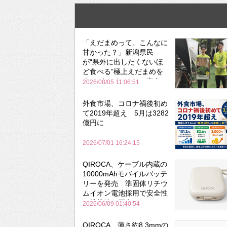
「えだまめって、こんなに
甘かった？」新潟県民
が“県外に出したくないほ
ど食べる”極上えだまめを
森のビアガーデンで実食
2026/08/05 11:06:51
外食市場、コロナ禍後初め
て2019年超え 5月は3282
億円に
2026/07/01 16:24:15
QIROCA、ケーブル内蔵の
10000mAhモバイルバッテ
リーを発売 準固体リチウ
ムイオン電池採用で安全性
と携帯性を両立
2026/06/09 01:40:54
QIROCA、薄さ約8.3mmの