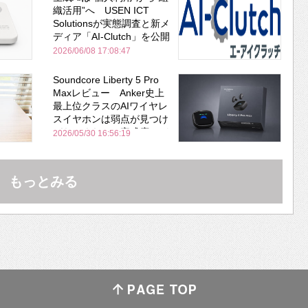
織活用”へ USEN ICT
Solutionsが実態調査と新メ
ディア「AI-Clutch」を公開
2026/06/08 17:08:47
Soundcore Liberty 5 Pro
Maxレビュー Anker史上
最上位クラスのAIワイヤレ
スイヤホンは弱点が見つけ
づらいくらいの完成度にび
2026/05/30 16:56:19
びった ノイキャン性能は
Bose並み
もっとみる