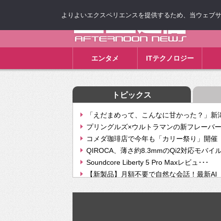
よりよいエクスペリエンスを提供するため、当ウェブサイト
ゴゴ通信
エンタメ
ITテクノロジー
トピックス
「えだまめって、こんなに甘かった？」新潟
プリングルズ×ウルトラマンの新フレーバー
コメダ珈琲店で今年も「カリー祭り」開催 
QIROCA、薄さ約8.3mmのQi2対応モバイ
Soundcore Liberty 5 Pro Maxレビュ･･･
【新製品】月額不要で自然な会話！最新AI（GPT
【次世代の没入感と生産性】VITURE Luma Ul
Geminiが音楽生成「Create music」機能提
挫折率8割の壁をAIで突破。ジャストシステ