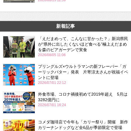
2020/08/13 11:59
新着記事
「えだまめって、こんなに甘かった？」新潟県民
が“県外に出したくないほど食べる”極上えだまめ
を森のビアガーデンで実食
2026/08/05 11:06
プリングルズ×ウルトラマンの新フレーバー「ガ
ーリックバター」発表 片寄涼太さんが祝福イベ
ントに登場
2026/07/01 22:12
外食市場、コロナ禍後初めて2019年超え 5月は
3282億円に
2026/07/01 16:24
コメダ珈琲店で今年も「カリー祭り」開催 新作
カリーナンドッグなど全6品が季節限定で登場