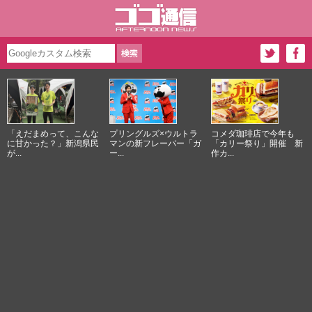
「えだまめって、こんな
プリングルズ×ウルトラ
コメダ珈琲店で今年も
に甘かった？」新潟県民
マンの新フレーバー「ガ
「カリー祭り」開催 新
が...
ー...
作カ...