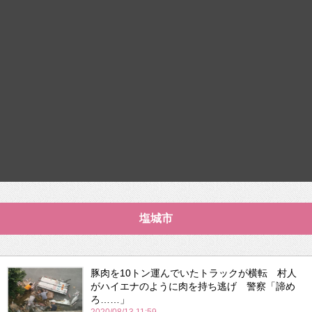
塩城市
豚肉を10トン運んでいたトラックが横転 村人
がハイエナのように肉を持ち逃げ 警察「諦め
ろ……」