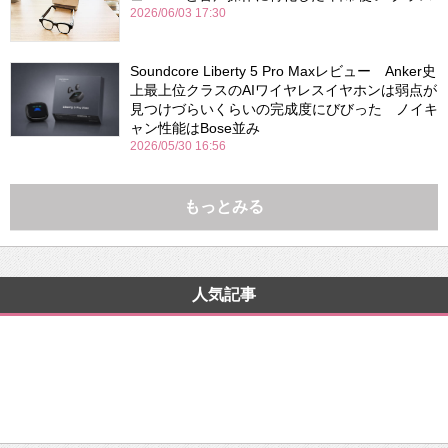
2026/06/03 17:30
Soundcore Liberty 5 Pro Maxレビュー Anker史
上最上位クラスのAIワイヤレスイヤホンは弱点が
見つけづらいくらいの完成度にびびった ノイキ
ャン性能はBose並み
2026/05/30 16:56
もっとみる
人気記事