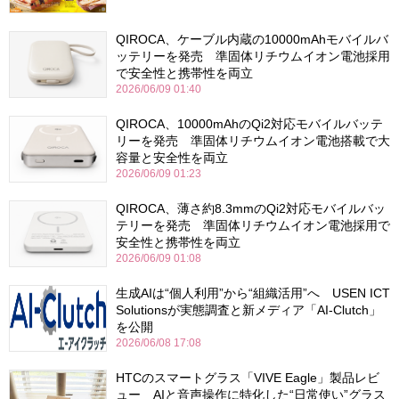
QIROCA、ケーブル内蔵の10000mAhモバイルバ
ッテリーを発売 準固体リチウムイオン電池採用
で安全性と携帯性を両立
2026/06/09 01:40
QIROCA、10000mAhのQi2対応モバイルバッテ
リーを発売 準固体リチウムイオン電池搭載で大
容量と安全性を両立
2026/06/09 01:23
QIROCA、薄さ約8.3mmのQi2対応モバイルバッ
テリーを発売 準固体リチウムイオン電池採用で
安全性と携帯性を両立
2026/06/09 01:08
生成AIは“個人利用”から“組織活用”へ USEN ICT
Solutionsが実態調査と新メディア「AI-Clutch」
を公開
2026/06/08 17:08
HTCのスマートグラス「VIVE Eagle」製品レビ
ュー AIと音声操作に特化した“日常使い”グラス