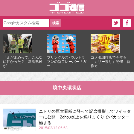
「えだまめって、こんな
プリングルズ×ウルトラ
コメダ珈琲店で今年も
に甘かった？」新潟県民
マンの新フレーバー「ガ
「カリー祭り」開催 新
が...
ー...
作カ...
境中央環状店
ニトリの巨大看板に登って記念撮影してツイッタ
ーに公開 2chの炎上を煽りまくりでバカッター
極まる
2015/02/12 05:53