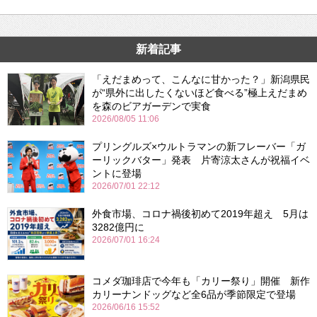
新着記事
「えだまめって、こんなに甘かった？」新潟県民
が“県外に出したくないほど食べる”極上えだまめ
を森のビアガーデンで実食
2026/08/05 11:06
プリングルズ×ウルトラマンの新フレーバー「ガ
ーリックバター」発表 片寄涼太さんが祝福イベ
ントに登場
2026/07/01 22:12
外食市場、コロナ禍後初めて2019年超え 5月は
3282億円に
2026/07/01 16:24
コメダ珈琲店で今年も「カリー祭り」開催 新作
カリーナンドッグなど全6品が季節限定で登場
2026/06/16 15:52