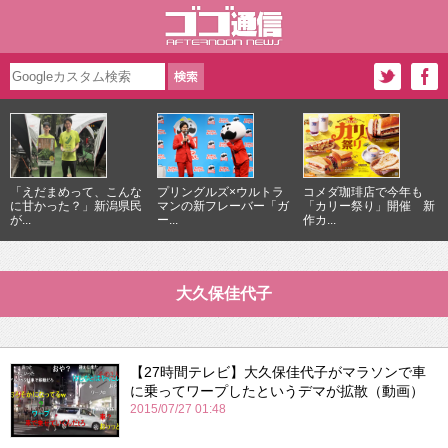
「えだまめって、こんな
プリングルズ×ウルトラ
コメダ珈琲店で今年も
に甘かった？」新潟県民
マンの新フレーバー「ガ
「カリー祭り」開催 新
が...
ー...
作カ...
大久保佳代子
【27時間テレビ】大久保佳代子がマラソンで車
に乗ってワープしたというデマが拡散（動画）
2015/07/27 01:48