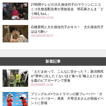
27時間テレビの大久保佳代子のマラソンにニコ
ニコ生放送配信者が突如並走 明石家さんま「ど
う絡むねん」
2015/07/26 12:54
石橋貴明と大久保佳代子がキス！ 大久保佳代子
はほろ酔い
2015/02/26 09:37
新着記事
「えだまめって、こんなに甘かった？」新潟県民
が“県外に出したくないほど食べる”極上えだまめ
を森のビアガーデンで実食
2026/08/05 11:06
プリングルズ×ウルトラマンの新フレーバー「ガ
ーリックバター」発表 片寄涼太さんが祝福イベ
ントに登場