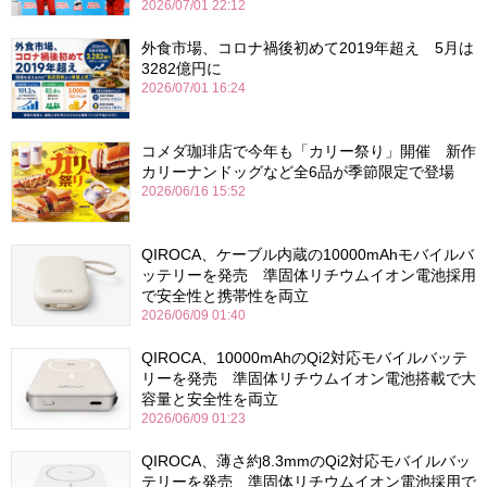
2026/07/01 22:12
外食市場、コロナ禍後初めて2019年超え 5月は
3282億円に
2026/07/01 16:24
コメダ珈琲店で今年も「カリー祭り」開催 新作
カリーナンドッグなど全6品が季節限定で登場
2026/06/16 15:52
QIROCA、ケーブル内蔵の10000mAhモバイルバ
ッテリーを発売 準固体リチウムイオン電池採用
で安全性と携帯性を両立
2026/06/09 01:40
QIROCA、10000mAhのQi2対応モバイルバッテ
リーを発売 準固体リチウムイオン電池搭載で大
容量と安全性を両立
2026/06/09 01:23
QIROCA、薄さ約8.3mmのQi2対応モバイルバッ
テリーを発売 準固体リチウムイオン電池採用で