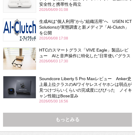
安全性と携帯性を両立
2026/06/09 01:08
生成AIは“個人利用”から“組織活用”へ USEN ICT
Solutionsが実態調査と新メディア「AI-Clutch」
を公開
2026/06/08 17:08
HTCのスマートグラス「VIVE Eagle」製品レビ
ュー AIと音声操作に特化した“日常使い”グラス
2026/06/03 17:30
Soundcore Liberty 5 Pro Maxレビュー Anker史
上最上位クラスのAIワイヤレスイヤホンは弱点が
見つけづらいくらいの完成度にびびった ノイキ
ャン性能はBose並み
2026/05/30 16:56
もっとみる