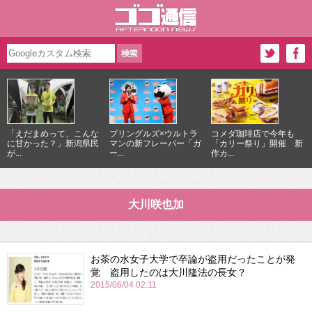
「えだまめって、こんな
プリングルズ×ウルトラ
コメダ珈琲店で今年も
に甘かった？」新潟県民
マンの新フレーバー「ガ
「カリー祭り」開催 新
が...
ー...
作カ...
大川咲也加
お茶の水女子大学で卒論が盗用だったことが発
覚 盗用したのは大川隆法の長女？
2015/06/04 02:11