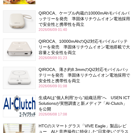
QIROCA、ケーブル内蔵の10000mAhモバイルバ
ッテリーを発売 準固体リチウムイオン電池採用
で安全性と携帯性を両立
2026/06/09 01:40
QIROCA、10000mAhのQi2対応モバイルバッテ
リーを発売 準固体リチウムイオン電池搭載で大
容量と安全性を両立
2026/06/09 01:23
QIROCA、薄さ約8.3mmのQi2対応モバイルバッ
テリーを発売 準固体リチウムイオン電池採用で
安全性と携帯性を両立
2026/06/09 01:08
生成AIは“個人利用”から“組織活用”へ USEN ICT
Solutionsが実態調査と新メディア「AI-Clutch」
を公開
2026/06/08 17:08
HTCのスマートグラス「VIVE Eagle」製品レビ
ュー AIと音声操作に特化した“日常使い”グラス