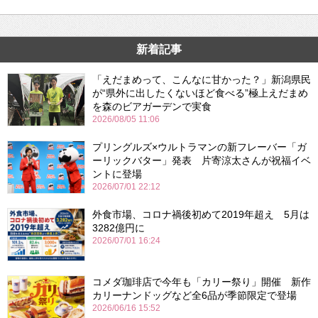
新着記事
「えだまめって、こんなに甘かった？」新潟県民
が“県外に出したくないほど食べる”極上えだまめ
を森のビアガーデンで実食
2026/08/05 11:06
プリングルズ×ウルトラマンの新フレーバー「ガ
ーリックバター」発表 片寄涼太さんが祝福イベ
ントに登場
2026/07/01 22:12
外食市場、コロナ禍後初めて2019年超え 5月は
3282億円に
2026/07/01 16:24
コメダ珈琲店で今年も「カリー祭り」開催 新作
カリーナンドッグなど全6品が季節限定で登場
2026/06/16 15:52