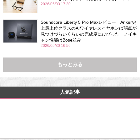
2026/06/03 17:30
Soundcore Liberty 5 Pro Maxレビュー Anker史
上最上位クラスのAIワイヤレスイヤホンは弱点が
見つけづらいくらいの完成度にびびった ノイキ
ャン性能はBose並み
2026/05/30 16:56
もっとみる
人気記事