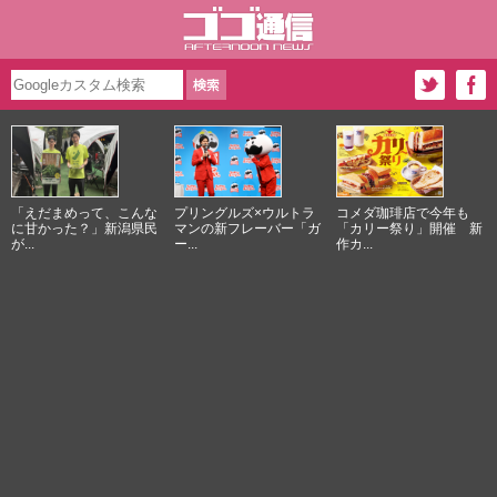
「えだまめって、こんな
プリングルズ×ウルトラ
コメダ珈琲店で今年も
に甘かった？」新潟県民
マンの新フレーバー「ガ
「カリー祭り」開催 新
が...
ー...
作カ...