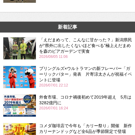
新着記事
「えだまめって、こんなに甘かった？」新潟県民
が“県外に出したくないほど食べる”極上えだまめ
を森のビアガーデンで実食
2026/08/05 11:06
プリングルズ×ウルトラマンの新フレーバー「ガ
ーリックバター」発表 片寄涼太さんが祝福イベ
ントに登場
2026/07/01 22:12
外食市場、コロナ禍後初めて2019年超え 5月は
3282億円に
2026/07/01 16:24
コメダ珈琲店で今年も「カリー祭り」開催 新作
カリーナンドッグなど全6品が季節限定で登場