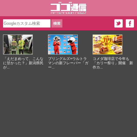
「えだまめって、こんな
プリングルズ×ウルトラ
コメダ珈琲店で今年も
に甘かった？」新潟県民
マンの新フレーバー「ガ
「カリー祭り」開催 新
が...
ー...
作カ...