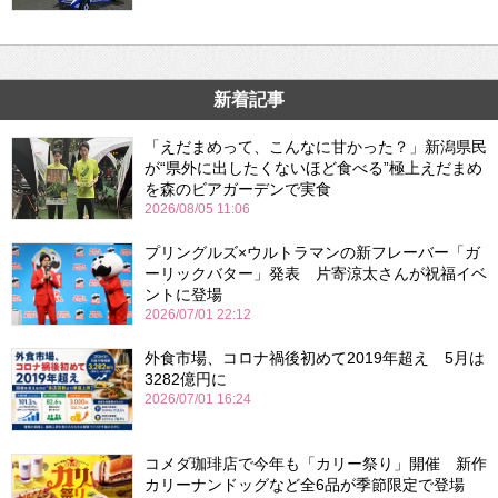
新着記事
「えだまめって、こんなに甘かった？」新潟県民
が“県外に出したくないほど食べる”極上えだまめ
を森のビアガーデンで実食
2026/08/05 11:06
プリングルズ×ウルトラマンの新フレーバー「ガ
ーリックバター」発表 片寄涼太さんが祝福イベ
ントに登場
2026/07/01 22:12
外食市場、コロナ禍後初めて2019年超え 5月は
3282億円に
2026/07/01 16:24
コメダ珈琲店で今年も「カリー祭り」開催 新作
カリーナンドッグなど全6品が季節限定で登場