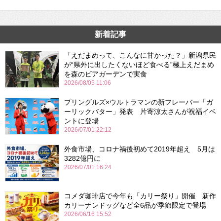
新着記事
「えだまめって、こんなに甘かった？」新潟県民
が“県外に出したくないほど食べる”極上えだまめ
を森のビアガーデンで実食
2026/08/05 11:06
プリングルズ×ウルトラマンの新フレーバー「ガ
ーリックバター」発表 片寄涼太さんが祝福イベ
ントに登場
2026/07/01 22:12
外食市場、コロナ禍後初めて2019年超え 5月は
3282億円に
2026/07/01 16:24
コメダ珈琲店で今年も「カリー祭り」開催 新作
カリーナンドッグなど全6品が季節限定で登場
2026/06/16 15:52