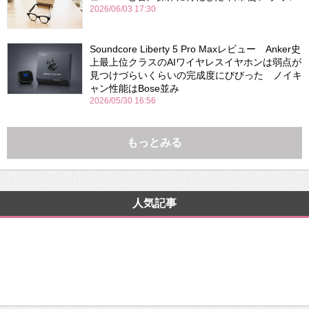
2026/06/03 17:30
Soundcore Liberty 5 Pro Maxレビュー Anker史
上最上位クラスのAIワイヤレスイヤホンは弱点が
見つけづらいくらいの完成度にびびった ノイキ
ャン性能はBose並み
2026/05/30 16:56
もっとみる
人気記事