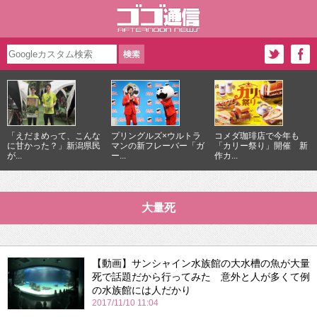
「えだまめって、こんな
プリングルズ×ウルトラ
コメダ珈琲店で今年も
に甘かった？」新潟県民
マンの新フレーバー「ガ
「カリー祭り」開催 新
が...
ー...
作カ...
大量死
【動画】サンシャイン水族館の大水槽の魚が大量
死で話題だから行ってみた 意外と人が多くて例
の水族館には人だかり
2017/11/10 11:04