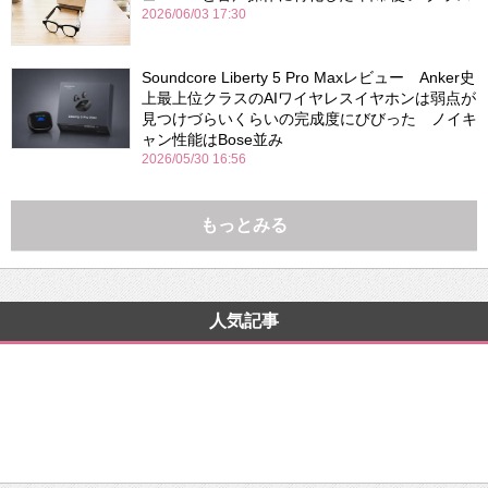
2026/06/03 17:30
Soundcore Liberty 5 Pro Maxレビュー Anker史
上最上位クラスのAIワイヤレスイヤホンは弱点が
見つけづらいくらいの完成度にびびった ノイキ
ャン性能はBose並み
2026/05/30 16:56
もっとみる
人気記事