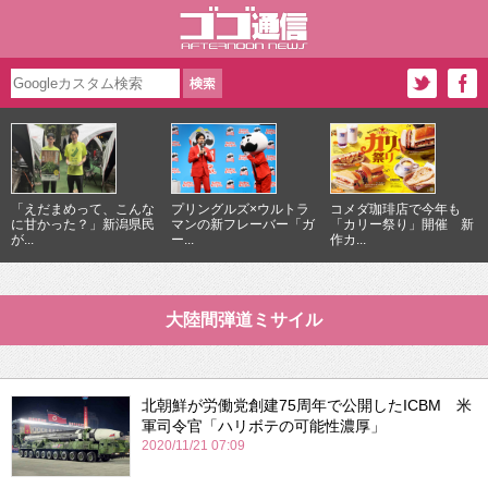
「えだまめって、こんな
プリングルズ×ウルトラ
コメダ珈琲店で今年も
に甘かった？」新潟県民
マンの新フレーバー「ガ
「カリー祭り」開催 新
が...
ー...
作カ...
大陸間弾道ミサイル
北朝鮮が労働党創建75周年で公開したICBM 米
軍司令官「ハリボテの可能性濃厚」
2020/11/21 07:09