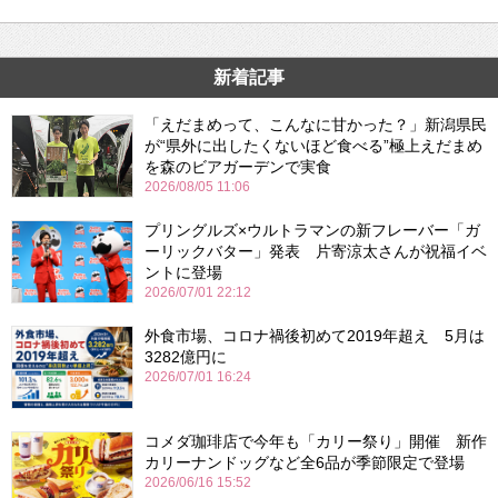
新着記事
「えだまめって、こんなに甘かった？」新潟県民
が“県外に出したくないほど食べる”極上えだまめ
を森のビアガーデンで実食
2026/08/05 11:06
プリングルズ×ウルトラマンの新フレーバー「ガ
ーリックバター」発表 片寄涼太さんが祝福イベ
ントに登場
2026/07/01 22:12
外食市場、コロナ禍後初めて2019年超え 5月は
3282億円に
2026/07/01 16:24
コメダ珈琲店で今年も「カリー祭り」開催 新作
カリーナンドッグなど全6品が季節限定で登場
2026/06/16 15:52