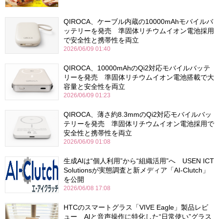
QIROCA、ケーブル内蔵の10000mAhモバイルバ
ッテリーを発売 準固体リチウムイオン電池採用
で安全性と携帯性を両立
2026/06/09 01:40
QIROCA、10000mAhのQi2対応モバイルバッテ
リーを発売 準固体リチウムイオン電池搭載で大
容量と安全性を両立
2026/06/09 01:23
QIROCA、薄さ約8.3mmのQi2対応モバイルバッ
テリーを発売 準固体リチウムイオン電池採用で
安全性と携帯性を両立
2026/06/09 01:08
生成AIは“個人利用”から“組織活用”へ USEN ICT
Solutionsが実態調査と新メディア「AI-Clutch」
を公開
2026/06/08 17:08
HTCのスマートグラス「VIVE Eagle」製品レビ
ュー AIと音声操作に特化した“日常使い”グラス