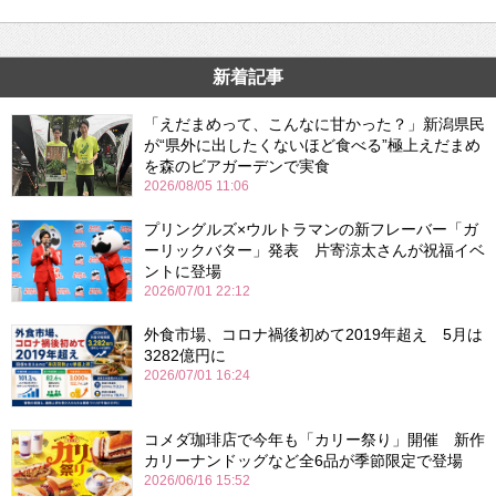
新着記事
「えだまめって、こんなに甘かった？」新潟県民
が“県外に出したくないほど食べる”極上えだまめ
を森のビアガーデンで実食
2026/08/05 11:06
プリングルズ×ウルトラマンの新フレーバー「ガ
ーリックバター」発表 片寄涼太さんが祝福イベ
ントに登場
2026/07/01 22:12
外食市場、コロナ禍後初めて2019年超え 5月は
3282億円に
2026/07/01 16:24
コメダ珈琲店で今年も「カリー祭り」開催 新作
カリーナンドッグなど全6品が季節限定で登場
2026/06/16 15:52