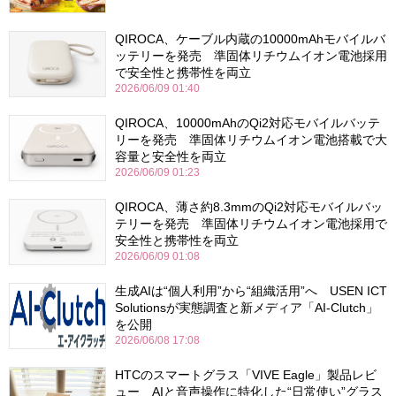
QIROCA、ケーブル内蔵の10000mAhモバイルバ
ッテリーを発売 準固体リチウムイオン電池採用
で安全性と携帯性を両立
2026/06/09 01:40
QIROCA、10000mAhのQi2対応モバイルバッテ
リーを発売 準固体リチウムイオン電池搭載で大
容量と安全性を両立
2026/06/09 01:23
QIROCA、薄さ約8.3mmのQi2対応モバイルバッ
テリーを発売 準固体リチウムイオン電池採用で
安全性と携帯性を両立
2026/06/09 01:08
生成AIは“個人利用”から“組織活用”へ USEN ICT
Solutionsが実態調査と新メディア「AI-Clutch」
を公開
2026/06/08 17:08
HTCのスマートグラス「VIVE Eagle」製品レビ
ュー AIと音声操作に特化した“日常使い”グラス