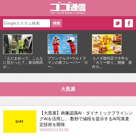
「えだまめって、こんな
プリングルズ×ウルトラ
コメダ珈琲店で今年も
に甘かった？」新潟県民
マンの新フレーバー「ガ
「カリー祭り」開催 新
が...
ー...
作カ...
大黒屋
【大黒屋】画像認識AI・ダイナミックプライシン
グAIを活用し、 数秒で値段を提示するAI写真査
定技術を開発
2024/01/12 01:55