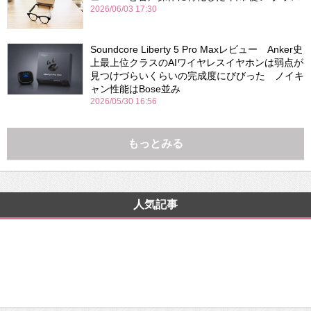
2026/06/03 17:30
Soundcore Liberty 5 Pro Maxレビュー Anker史
上最上位クラスのAIワイヤレスイヤホンは弱点が
見つけづらいくらいの完成度にびびった ノイキ
ャン性能はBose並み
2026/05/30 16:56
もっとみる
人気記事