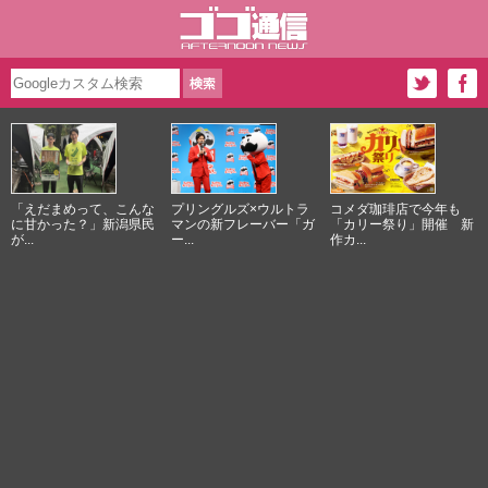
「えだまめって、こんな
プリングルズ×ウルトラ
コメダ珈琲店で今年も
に甘かった？」新潟県民
マンの新フレーバー「ガ
「カリー祭り」開催 新
が...
ー...
作カ...