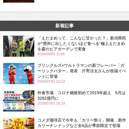
新着記事
「えだまめって、こんなに甘かった？」新潟県民
が“県外に出したくないほど食べる”極上えだまめ
を森のビアガーデンで実食
2026/08/05 11:06
プリングルズ×ウルトラマンの新フレーバー「ガ
ーリックバター」発表 片寄涼太さんが祝福イベ
ントに登場
2026/07/01 22:12
外食市場、コロナ禍後初めて2019年超え 5月は
3282億円に
2026/07/01 16:24
コメダ珈琲店で今年も「カリー祭り」開催 新作
カリーナンドッグなど全6品が季節限定で登場