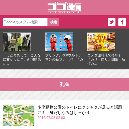
「えだまめって、こんな
プリングルズ×ウルトラ
コメダ珈琲店で今年も
に甘かった？」新潟県民
マンの新フレーバー「ガ
「カリー祭り」開催 新
が...
ー...
作カ...
孔雀
多摩動物公園のトイレにクジャクが居ると話題
に！ 身だしなみはしっかり
2016/07/03 02:03