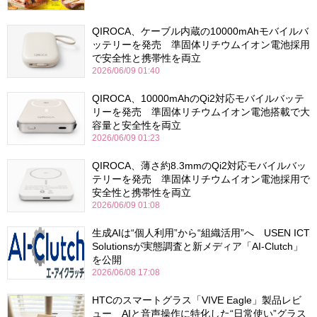
QIROCA、ケーブル内蔵の10000mAhモバイルバ
ッテリーを発売 準固体リチウムイオン電池採用
で安全性と携帯性を両立
2026/06/09 01:40
QIROCA、10000mAhのQi2対応モバイルバッテ
リーを発売 準固体リチウムイオン電池搭載で大
容量と安全性を両立
2026/06/09 01:23
QIROCA、薄さ約8.3mmのQi2対応モバイルバッ
テリーを発売 準固体リチウムイオン電池採用で
安全性と携帯性を両立
2026/06/09 01:08
生成AIは“個人利用”から“組織活用”へ USEN ICT
Solutionsが実態調査と新メディア「AI-Clutch」
を公開
2026/06/08 17:08
HTCのスマートグラス「VIVE Eagle」製品レビ
ュー AIと音声操作に特化した“日常使い”グラス