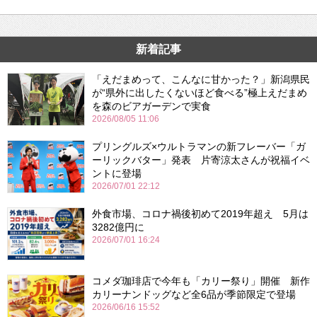
新着記事
「えだまめって、こんなに甘かった？」新潟県民
が“県外に出したくないほど食べる”極上えだまめ
を森のビアガーデンで実食
2026/08/05 11:06
プリングルズ×ウルトラマンの新フレーバー「ガ
ーリックバター」発表 片寄涼太さんが祝福イベ
ントに登場
2026/07/01 22:12
外食市場、コロナ禍後初めて2019年超え 5月は
3282億円に
2026/07/01 16:24
コメダ珈琲店で今年も「カリー祭り」開催 新作
カリーナンドッグなど全6品が季節限定で登場
2026/06/16 15:52