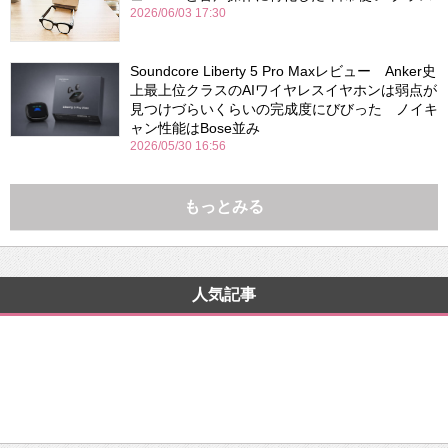
2026/06/03 17:30
Soundcore Liberty 5 Pro Maxレビュー Anker史
上最上位クラスのAIワイヤレスイヤホンは弱点が
見つけづらいくらいの完成度にびびった ノイキ
ャン性能はBose並み
2026/05/30 16:56
もっとみる
人気記事