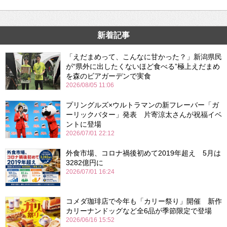
新着記事
「えだまめって、こんなに甘かった？」新潟県民
が“県外に出したくないほど食べる”極上えだまめ
を森のビアガーデンで実食
2026/08/05 11:06
プリングルズ×ウルトラマンの新フレーバー「ガ
ーリックバター」発表 片寄涼太さんが祝福イベ
ントに登場
2026/07/01 22:12
外食市場、コロナ禍後初めて2019年超え 5月は
3282億円に
2026/07/01 16:24
コメダ珈琲店で今年も「カリー祭り」開催 新作
カリーナンドッグなど全6品が季節限定で登場
2026/06/16 15:52