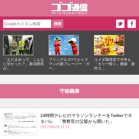
「えだまめって、こんな
プリングルズ×ウルトラ
コメダ珈琲店で今年も
に甘かった？」新潟県民
マンの新フレーバー「ガ
「カリー祭り」開催 新
が...
ー...
作カ...
守秘義務
24時間テレビのマラソンランナーをTwitterでネ
タバレ 「警察官の父親から聞いた」
2017/08/26 11:11