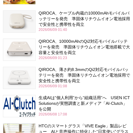
QIROCA、ケーブル内蔵の10000mAhモバイルバ
ッテリーを発売 準固体リチウムイオン電池採用
で安全性と携帯性を両立
2026/06/09 01:40
QIROCA、10000mAhのQi2対応モバイルバッテ
リーを発売 準固体リチウムイオン電池搭載で大
容量と安全性を両立
2026/06/09 01:23
QIROCA、薄さ約8.3mmのQi2対応モバイルバッ
テリーを発売 準固体リチウムイオン電池採用で
安全性と携帯性を両立
2026/06/09 01:08
生成AIは“個人利用”から“組織活用”へ USEN ICT
Solutionsが実態調査と新メディア「AI-Clutch」
を公開
2026/06/08 17:08
HTCのスマートグラス「VIVE Eagle」製品レビ
ュー AIと音声操作に特化した“日常使い”グラス