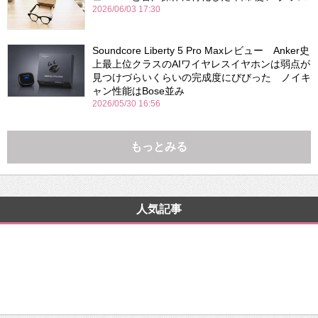
2026/06/03 17:30
Soundcore Liberty 5 Pro Maxレビュー Anker史
上最上位クラスのAIワイヤレスイヤホンは弱点が
見つけづらいくらいの完成度にびびった ノイキ
ャン性能はBose並み
2026/05/30 16:56
もっとみる
人気記事