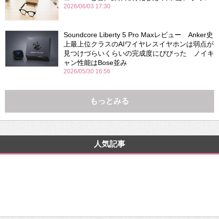
2026/06/03 17:30
Soundcore Liberty 5 Pro Maxレビュー Anker史
上最上位クラスのAIワイヤレスイヤホンは弱点が
見つけづらいくらいの完成度にびびった ノイキ
ャン性能はBose並み
2026/05/30 16:56
もっとみる
人気記事