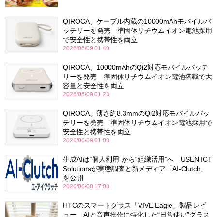
QIROCA、ケーブル内蔵の10000mAhモバイルバ
ッテリーを発売 準固体リチウムイオン電池採用
で安全性と携帯性を両立
2026/06/09 01:40
QIROCA、10000mAhのQi2対応モバイルバッテ
リーを発売 準固体リチウムイオン電池搭載で大
容量と安全性を両立
2026/06/09 01:23
QIROCA、薄さ約8.3mmのQi2対応モバイルバッ
テリーを発売 準固体リチウムイオン電池採用で
安全性と携帯性を両立
2026/06/09 01:08
生成AIは“個人利用”から“組織活用”へ USEN ICT
Solutionsが実態調査と新メディア「AI-Clutch」
を公開
2026/06/08 17:08
HTCのスマートグラス「VIVE Eagle」製品レビ
ュー AIと音声操作に特化した“日常使い”グラス