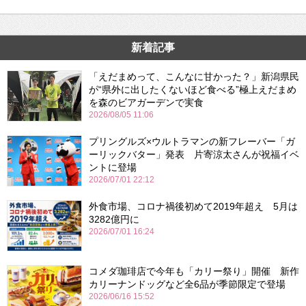
新着記事
「えだまめって、こんなに甘かった？」新潟県民
が“県外に出したくないほど食べる”極上えだまめ
を森のビアガーデンで実食
2026/08/05 11:06
プリングルズ×ウルトラマンの新フレーバー「ガ
ーリックバター」発表 片寄涼太さんが祝福イベ
ントに登場
2026/07/01 22:12
外食市場、コロナ禍後初めて2019年超え 5月は
3282億円に
2026/07/01 16:24
コメダ珈琲店で今年も「カリー祭り」開催 新作
カリーナンドッグなど全6品が季節限定で登場
2026/06/16 15:52