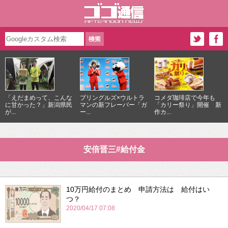
「えだまめって、こんな
プリングルズ×ウルトラ
コメダ珈琲店で今年も
に甘かった？」新潟県民
マンの新フレーバー「ガ
「カリー祭り」開催 新
が...
ー...
作カ...
安倍晋三#給付金
10万円給付のまとめ 申請方法は 給付はい
つ？
2020/04/17 07:08