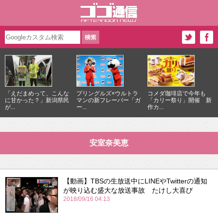
「えだまめって、こんな
プリングルズ×ウルトラ
コメダ珈琲店で今年も
に甘かった？」新潟県民
マンの新フレーバー「ガ
「カリー祭り」開催 新
が...
ー...
作カ...
安室奈美恵
【動画】TBSの生放送中にLINEやTwitterの通知
が映り込む盛大な放送事故 たけし大喜び
2018/09/16 04:13