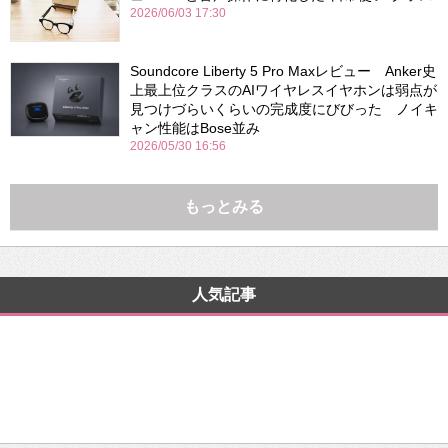
2026/06/03 17:30
Soundcore Liberty 5 Pro Maxレビュー Anker史
上最上位クラスのAIワイヤレスイヤホンは弱点が
見つけづらいくらいの完成度にびびった ノイキ
ャン性能はBose並み
2026/05/30 16:56
もっとみる
人気記事