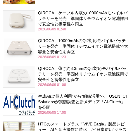
QIROCA、ケーブル内蔵の10000mAhモバイルバ
ッテリーを発売 準固体リチウムイオン電池採用
で安全性と携帯性を両立
2026/06/09 01:40
QIROCA、10000mAhのQi2対応モバイルバッテ
リーを発売 準固体リチウムイオン電池搭載で大
容量と安全性を両立
2026/06/09 01:23
QIROCA、薄さ約8.3mmのQi2対応モバイルバッ
テリーを発売 準固体リチウムイオン電池採用で
安全性と携帯性を両立
2026/06/09 01:08
生成AIは“個人利用”から“組織活用”へ USEN ICT
Solutionsが実態調査と新メディア「AI-Clutch」
を公開
2026/06/08 17:08
HTCのスマートグラス「VIVE Eagle」製品レビ
ュー AIと音声操作に特化した“日常使い”グラス