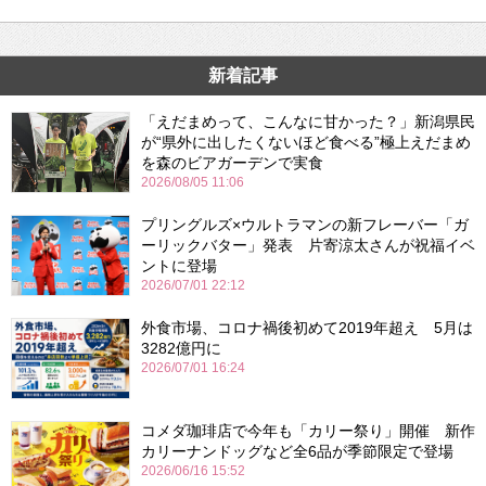
新着記事
「えだまめって、こんなに甘かった？」新潟県民
が“県外に出したくないほど食べる”極上えだまめ
を森のビアガーデンで実食
2026/08/05 11:06
プリングルズ×ウルトラマンの新フレーバー「ガ
ーリックバター」発表 片寄涼太さんが祝福イベ
ントに登場
2026/07/01 22:12
外食市場、コロナ禍後初めて2019年超え 5月は
3282億円に
2026/07/01 16:24
コメダ珈琲店で今年も「カリー祭り」開催 新作
カリーナンドッグなど全6品が季節限定で登場
2026/06/16 15:52