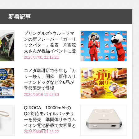
新着記事
プリングルズ×ウルトラマ
ンの新フレーバー「ガーリ
ックバター」発表 片寄涼
太さんが祝福イベントに登
場
2026/07/01 22:12:21
コメダ珈琲店で今年も「カ
リー祭り」開催 新作カリ
ーナンドッグなど全6品が
季節限定で登場
2026/06/16 15:52:30
QIROCA、10000mAhの
Qi2対応モバイルバッテリ
ーを発売 準固体リチウム
イオン電池搭載で大容量と
安全性を両立
2026/06/09 01:23:22