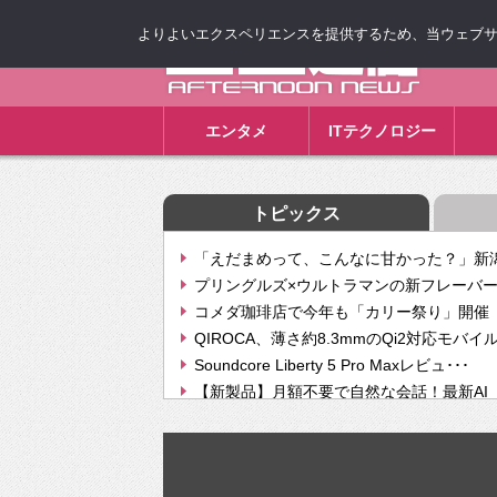
よりよいエクスペリエンスを提供するため、当ウェブサイト
ゴゴ通信
エンタメ
ITテクノロジー
トピックス
「えだまめって、こんなに甘かった？」新潟
プリングルズ×ウルトラマンの新フレーバー
コメダ珈琲店で今年も「カリー祭り」開催 
QIROCA、薄さ約8.3mmのQi2対応モバイ
Soundcore Liberty 5 Pro Maxレビュ･･･
【新製品】月額不要で自然な会話！最新AI（GPT
【次世代の没入感と生産性】VITURE Luma Ul
Geminiが音楽生成「Create music」機能提
挫折率8割の壁をAIで突破。ジャストシステ