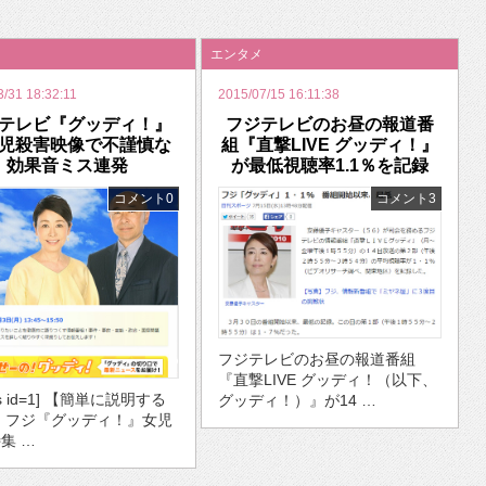
いを渡す」 TE･･･
エンタメ
3/31 18:32:11
2015/07/15 16:11:38
テレビ『グッディ！』
フジテレビのお昼の報道番
児殺害映像で不謹慎な
組『直撃LIVE グッディ！』
効果音ミス連発
が最低視聴率1.1％を記録
コメント0
コメント3
フジテレビのお昼の報道番組
『直撃LIVE グッディ！（以下、
ds id=1] 【簡単に説明する
グッディ！）』が14 …
・フジ『グッディ！』女児
集 …