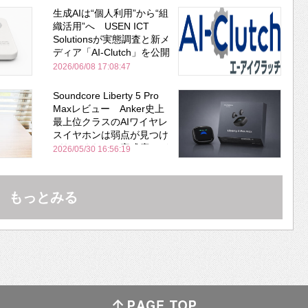
生成AIは“個人利用”から“組
織活用”へ USEN ICT
Solutionsが実態調査と新メ
ディア「AI-Clutch」を公開
2026/06/08 17:08:47
Soundcore Liberty 5 Pro
Maxレビュー Anker史上
最上位クラスのAIワイヤレ
スイヤホンは弱点が見つけ
づらいくらいの完成度にび
2026/05/30 16:56:19
びった ノイキャン性能は
Bose並み
もっとみる