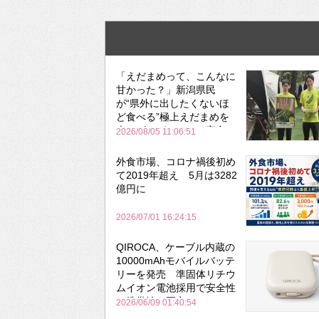
「えだまめって、こんなに
甘かった？」新潟県民
が“県外に出したくないほ
ど食べる”極上えだまめを
森のビアガーデンで実食
2026/08/05 11:06:51
外食市場、コロナ禍後初め
て2019年超え 5月は3282
億円に
2026/07/01 16:24:15
QIROCA、ケーブル内蔵の
10000mAhモバイルバッテ
リーを発売 準固体リチウ
ムイオン電池採用で安全性
と携帯性を両立
2026/06/09 01:40:54