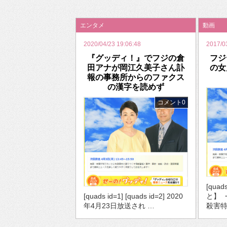
2026年のバレンタインは「自分で作って、想
エンタメ
動画
2020/04/23 19:06:48
2017/0
『グッディ！』でフジの倉
フジ
田アナが岡江久美子さん訃
の女
報の事務所からのファクス
の漢字を読めず
コメント0
[qua
[quads id=1] [quads id=2] 2020
と】 
年4月23日放送され …
殺害特