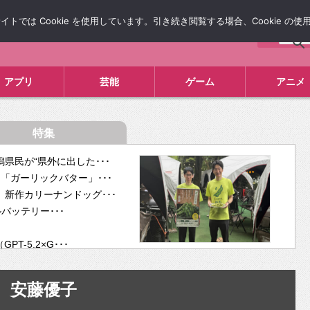
では Cookie を使用しています。引き続き閲覧する場合、Cookie の
について
広告掲載について
お問い合わせ
タレコミ
アプリ
芸能
ゲーム
アニメ
特集
県民が“県外に出した･･･
「ガーリックバター」･･･
新作カリーナンドッグ･･･
ルバッテリー･･･
-5.2×G･･･
tra･･･
供開･･･
安藤優子
ム、”自分が今話し･･･