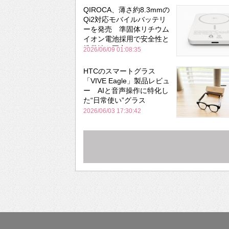
QIROCA、薄さ約8.3mmの
Qi2対応モバイルバッテリ
ーを発売 準固体リチウム
イオン電池採用で安全性と
携帯性を両立
2026/06/09 01:08:35
HTCのスマートグラス
「VIVE Eagle」製品レビュ
ー AIと音声操作に特化し
た“日常使い”グラス
2026/06/03 17:30:42