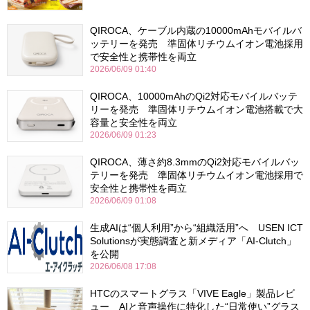
QIROCA、ケーブル内蔵の10000mAhモバイルバ
ッテリーを発売 準固体リチウムイオン電池採用
で安全性と携帯性を両立
2026/06/09 01:40
QIROCA、10000mAhのQi2対応モバイルバッテ
リーを発売 準固体リチウムイオン電池搭載で大
容量と安全性を両立
2026/06/09 01:23
QIROCA、薄さ約8.3mmのQi2対応モバイルバッ
テリーを発売 準固体リチウムイオン電池採用で
安全性と携帯性を両立
2026/06/09 01:08
生成AIは“個人利用”から“組織活用”へ USEN ICT
Solutionsが実態調査と新メディア「AI-Clutch」
を公開
2026/06/08 17:08
HTCのスマートグラス「VIVE Eagle」製品レビ
ュー AIと音声操作に特化した“日常使い”グラス