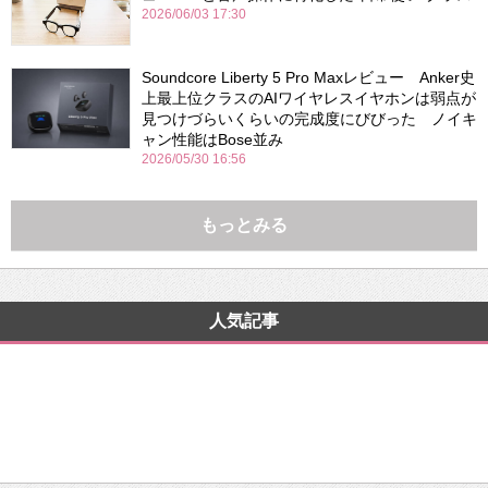
2026/06/03 17:30
Soundcore Liberty 5 Pro Maxレビュー Anker史
上最上位クラスのAIワイヤレスイヤホンは弱点が
見つけづらいくらいの完成度にびびった ノイキ
ャン性能はBose並み
2026/05/30 16:56
もっとみる
人気記事