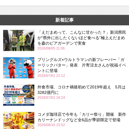
新着記事
「えだまめって、こんなに甘かった？」新潟県民
が“県外に出したくないほど食べる”極上えだまめ
を森のビアガーデンで実食
2026/08/05 11:06
プリングルズ×ウルトラマンの新フレーバー「ガ
ーリックバター」発表 片寄涼太さんが祝福イベ
ントに登場
2026/07/01 22:12
外食市場、コロナ禍後初めて2019年超え 5月は
3282億円に
2026/07/01 16:24
コメダ珈琲店で今年も「カリー祭り」開催 新作
カリーナンドッグなど全6品が季節限定で登場
2026/06/16 15:52