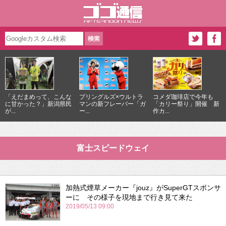
「えだまめって、こんな
プリングルズ×ウルトラ
コメダ珈琲店で今年も
に甘かった？」新潟県民
マンの新フレーバー「ガ
「カリー祭り」開催 新
が...
ー...
作カ...
富士スピードウェイ
加熱式煙草メーカー『jouz』がSuperGTスポンサ
ーに その様子を現地まで行き見て来た
2019/05/13 09:00