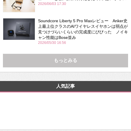
2026/06/03 17:30
Soundcore Liberty 5 Pro Maxレビュー Anker史
上最上位クラスのAIワイヤレスイヤホンは弱点が
見つけづらいくらいの完成度にびびった ノイキ
ャン性能はBose並み
2026/05/30 16:56
もっとみる
人気記事