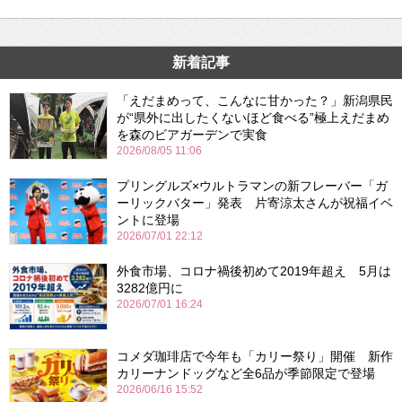
新着記事
「えだまめって、こんなに甘かった？」新潟県民
が“県外に出したくないほど食べる”極上えだまめ
を森のビアガーデンで実食
2026/08/05 11:06
プリングルズ×ウルトラマンの新フレーバー「ガ
ーリックバター」発表 片寄涼太さんが祝福イベ
ントに登場
2026/07/01 22:12
外食市場、コロナ禍後初めて2019年超え 5月は
3282億円に
2026/07/01 16:24
コメダ珈琲店で今年も「カリー祭り」開催 新作
カリーナンドッグなど全6品が季節限定で登場
2026/06/16 15:52