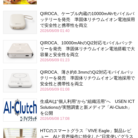
QIROCA、ケーブル内蔵の10000mAhモバイルバ
ッテリーを発売 準固体リチウムイオン電池採用
で安全性と携帯性を両立
2026/06/09 01:40
QIROCA、10000mAhのQi2対応モバイルバッテ
リーを発売 準固体リチウムイオン電池搭載で大
容量と安全性を両立
2026/06/09 01:23
QIROCA、薄さ約8.3mmのQi2対応モバイルバッ
テリーを発売 準固体リチウムイオン電池採用で
安全性と携帯性を両立
2026/06/09 01:08
生成AIは“個人利用”から“組織活用”へ USEN ICT
Solutionsが実態調査と新メディア「AI-Clutch」
を公開
2026/06/08 17:08
HTCのスマートグラス「VIVE Eagle」製品レビ
ュー AIと音声操作に特化した“日常使い”グラス