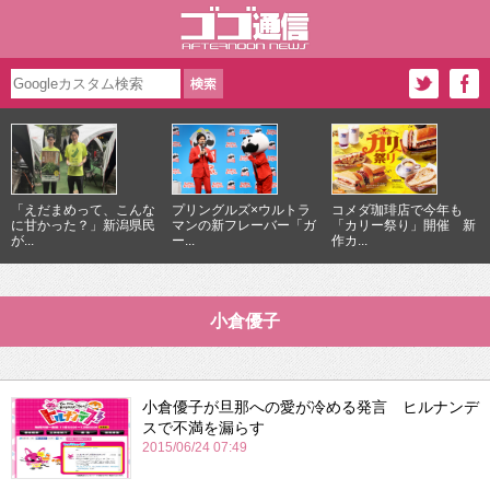
「えだまめって、こんな
プリングルズ×ウルトラ
コメダ珈琲店で今年も
に甘かった？」新潟県民
マンの新フレーバー「ガ
「カリー祭り」開催 新
が...
ー...
作カ...
小倉優子
小倉優子が旦那への愛が冷める発言 ヒルナンデ
スで不満を漏らす
2015/06/24 07:49