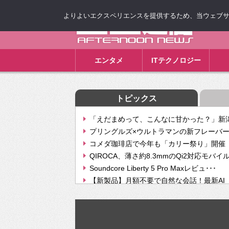
よりよいエクスペリエンスを提供するため、当ウェブサイト
ゴゴ通信
エンタメ
ITテクノロジー
トピックス
「えだまめって、こんなに甘かった？」新潟
プリングルズ×ウルトラマンの新フレーバー
コメダ珈琲店で今年も「カリー祭り」開催 
QIROCA、薄さ約8.3mmのQi2対応モバイ
Soundcore Liberty 5 Pro Maxレビュ･･･
【新製品】月額不要で自然な会話！最新AI（GPT
【次世代の没入感と生産性】VITURE Luma Ul
Geminiが音楽生成「Create music」機能提
挫折率8割の壁をAIで突破。ジャストシステ