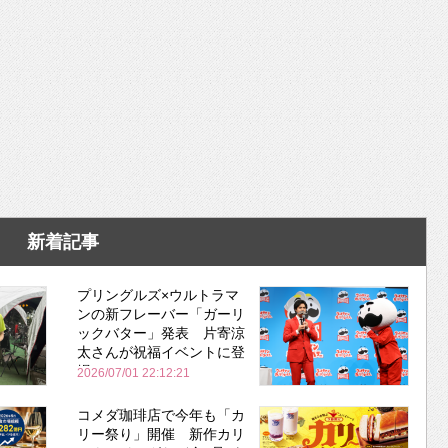
新着記事
プリングルズ×ウルトラマ
ンの新フレーバー「ガーリ
ックバター」発表 片寄涼
太さんが祝福イベントに登
場
2026/07/01 22:12:21
コメダ珈琲店で今年も「カ
リー祭り」開催 新作カリ