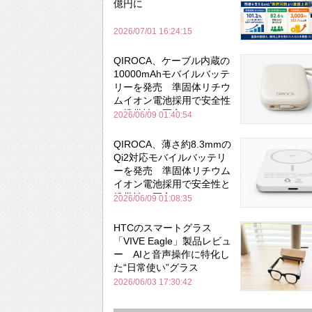
億円に
2026/07/01 16:24:15
QIROCA、ケーブル内蔵の
10000mAhモバイルバッテ
リーを発売 準固体リチウ
ムイオン電池採用で安全性
と携帯性を両立
2026/06/09 01:40:54
QIROCA、薄さ約8.3mmの
Qi2対応モバイルバッテリ
ーを発売 準固体リチウム
イオン電池採用で安全性と
携帯性を両立
2026/06/09 01:08:35
HTCのスマートグラス
「VIVE Eagle」製品レビュ
ー AIと音声操作に特化し
た“日常使い”グラス
2026/06/03 17:30:42