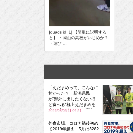
[quads id=1] 【簡単に説明する
と】 ・岡山の高校がいじめか？
・遊び …
「えだまめって、こんなに
甘かった？」新潟県民
が“県外に出したくないほ
ど食べる”極上えだまめを
森のビアガーデンで実食
2026/08/05 11:06:51
外食市場、コロナ禍後初め
て2019年超え 5月は3282