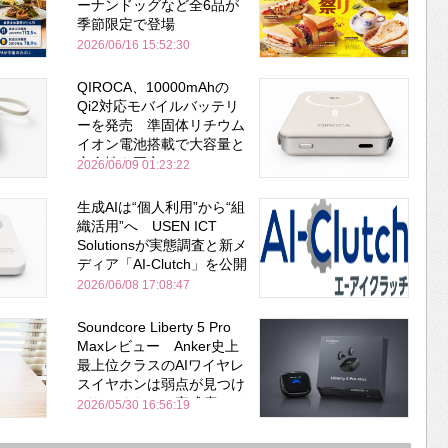
ーナンドッグなど全6品が
季節限定で登場
2026/06/16 15:52:30
QIROCA、10000mAhの
Qi2対応モバイルバッテリ
ーを発売 準固体リチウム
イオン電池搭載で大容量と
安全性を両立
2026/06/09 01:23:22
生成AIは“個人利用”から“組
織活用”へ USEN ICT
Solutionsが実態調査と新メ
ディア「AI-Clutch」を公開
2026/06/08 17:08:47
Soundcore Liberty 5 Pro
Maxレビュー Anker史上
最上位クラスのAIワイヤレ
スイヤホンは弱点が見つけ
づらいくらいの完成度にび
2026/05/30 16:56:19
びった ノイキャン性能は
Bose並み