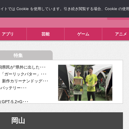
では Cookie を使用しています。引き続き閲覧する場合、Cookie の
について
広告掲載について
お問い合わせ
タレコミ
アプリ
芸能
ゲーム
アニメ
特集
県民が“県外に出した･･･
「ガーリックバター」･･･
新作カリーナンドッグ･･･
ルバッテリー･･･
-5.2×G･･･
tra･･･
供開･･･
岡山
ム、”自分が今話し･･･