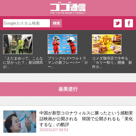
「えだまめって、こんな
プリングルズ×ウルトラ
コメダ珈琲店で今年も
に甘かった？」新潟県民
マンの新フレーバー「ガ
「カリー祭り」開催 新
が...
ー...
作カ...
崔美逆行
中国が新型コロナウィルスに勝ったという感動実
話映画が公開される 韓国で公開されるも「美化
するな」の酷評
2020/11/27 09:53