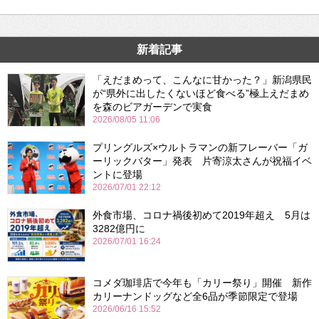
新着記事
「えだまめって、こんなに甘かった？」新潟県民
が“県外に出したくないほど食べる”極上えだまめ
を森のビアガーデンで実食
2026/08/05 11:06
プリングルズ×ウルトラマンの新フレーバー「ガ
ーリックバター」発表 片寄涼太さんが祝福イベ
ントに登場
2026/07/01 22:12
外食市場、コロナ禍後初めて2019年超え 5月は
3282億円に
2026/07/01 16:24
コメダ珈琲店で今年も「カリー祭り」開催 新作
カリーナンドッグなど全6品が季節限定で登場
2026/06/16 15:52