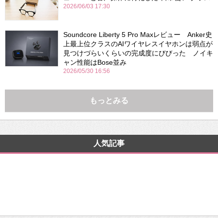
2026/06/03 17:30
Soundcore Liberty 5 Pro Maxレビュー Anker史
上最上位クラスのAIワイヤレスイヤホンは弱点が
見つけづらいくらいの完成度にびびった ノイキ
ャン性能はBose並み
2026/05/30 16:56
もっとみる
人気記事