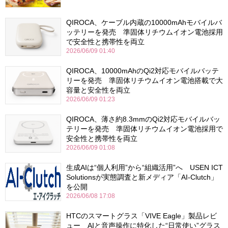
QIROCA、ケーブル内蔵の10000mAhモバイルバ
ッテリーを発売 準固体リチウムイオン電池採用
で安全性と携帯性を両立
2026/06/09 01:40
QIROCA、10000mAhのQi2対応モバイルバッテ
リーを発売 準固体リチウムイオン電池搭載で大
容量と安全性を両立
2026/06/09 01:23
QIROCA、薄さ約8.3mmのQi2対応モバイルバッ
テリーを発売 準固体リチウムイオン電池採用で
安全性と携帯性を両立
2026/06/09 01:08
生成AIは“個人利用”から“組織活用”へ USEN ICT
Solutionsが実態調査と新メディア「AI-Clutch」
を公開
2026/06/08 17:08
HTCのスマートグラス「VIVE Eagle」製品レビ
ュー AIと音声操作に特化した“日常使い”グラス