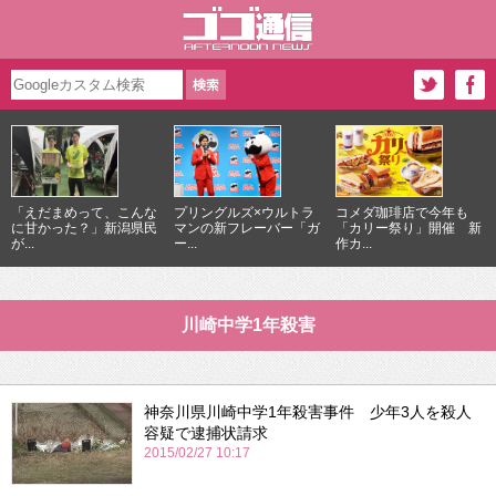
「えだまめって、こんな
プリングルズ×ウルトラ
コメダ珈琲店で今年も
に甘かった？」新潟県民
マンの新フレーバー「ガ
「カリー祭り」開催 新
が...
ー...
作カ...
川崎中学1年殺害
神奈川県川崎中学1年殺害事件 少年3人を殺人
容疑で逮捕状請求
2015/02/27 10:17