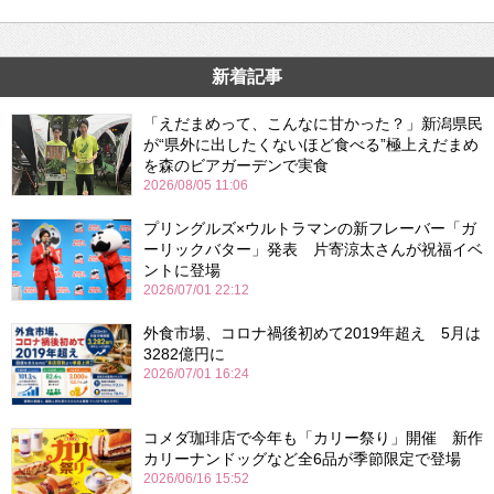
新着記事
「えだまめって、こんなに甘かった？」新潟県民
が“県外に出したくないほど食べる”極上えだまめ
を森のビアガーデンで実食
2026/08/05 11:06
プリングルズ×ウルトラマンの新フレーバー「ガ
ーリックバター」発表 片寄涼太さんが祝福イベ
ントに登場
2026/07/01 22:12
外食市場、コロナ禍後初めて2019年超え 5月は
3282億円に
2026/07/01 16:24
コメダ珈琲店で今年も「カリー祭り」開催 新作
カリーナンドッグなど全6品が季節限定で登場
2026/06/16 15:52