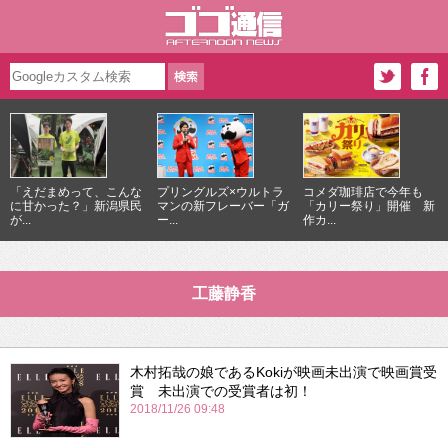
「えだまめって、こんな
プリングルズ×ウルトラ
コメダ珈琲店で今年も
に甘かった？」新潟県民
マンの新フレーバー「ガ
「カリー祭り」開催 新
が...
ー...
作カ...
工藤静香
木村拓哉の娘であるKokiが映画未出演で映画賞受
賞 未出演での受賞者は初！
2018/11/26 09:48