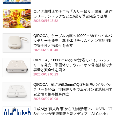
コメダ珈琲店で今年も「カリー祭り」開催 新作
カリーナンドッグなど全6品が季節限定で登場
2026/06/16 15:52
QIROCA、ケーブル内蔵の10000mAhモバイルバ
ッテリーを発売 準固体リチウムイオン電池採用
で安全性と携帯性を両立
2026/06/09 01:40
QIROCA、10000mAhのQi2対応モバイルバッテ
リーを発売 準固体リチウムイオン電池搭載で大
容量と安全性を両立
2026/06/09 01:23
QIROCA、薄さ約8.3mmのQi2対応モバイルバッ
テリーを発売 準固体リチウムイオン電池採用で
安全性と携帯性を両立
2026/06/09 01:08
生成AIは“個人利用”から“組織活用”へ USEN ICT
Solutionsが実態調査と新メディア「AI-Clutch」