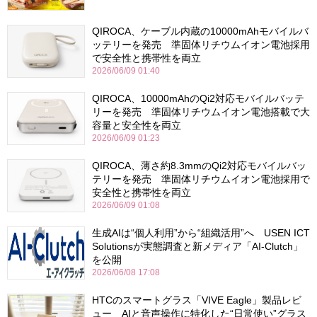
QIROCA、ケーブル内蔵の10000mAhモバイルバ
ッテリーを発売 準固体リチウムイオン電池採用
で安全性と携帯性を両立
2026/06/09 01:40
QIROCA、10000mAhのQi2対応モバイルバッテ
リーを発売 準固体リチウムイオン電池搭載で大
容量と安全性を両立
2026/06/09 01:23
QIROCA、薄さ約8.3mmのQi2対応モバイルバッ
テリーを発売 準固体リチウムイオン電池採用で
安全性と携帯性を両立
2026/06/09 01:08
生成AIは“個人利用”から“組織活用”へ USEN ICT
Solutionsが実態調査と新メディア「AI-Clutch」
を公開
2026/06/08 17:08
HTCのスマートグラス「VIVE Eagle」製品レビ
ュー AIと音声操作に特化した“日常使い”グラス