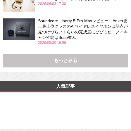
2026/06/03 17:30
Soundcore Liberty 5 Pro Maxレビュー Anker史
上最上位クラスのAIワイヤレスイヤホンは弱点が
見つけづらいくらいの完成度にびびった ノイキ
ャン性能はBose並み
2026/05/30 16:56
もっとみる
人気記事