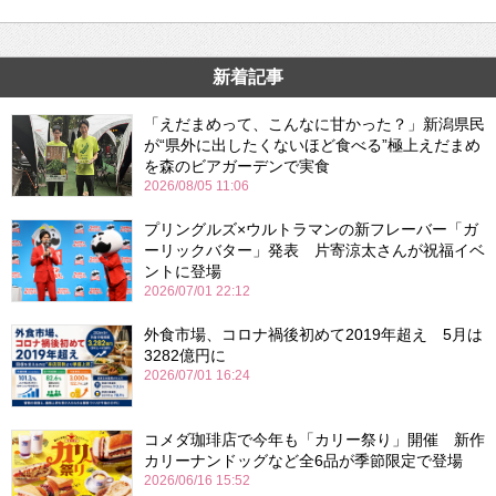
新着記事
「えだまめって、こんなに甘かった？」新潟県民
が“県外に出したくないほど食べる”極上えだまめ
を森のビアガーデンで実食
2026/08/05 11:06
プリングルズ×ウルトラマンの新フレーバー「ガ
ーリックバター」発表 片寄涼太さんが祝福イベ
ントに登場
2026/07/01 22:12
外食市場、コロナ禍後初めて2019年超え 5月は
3282億円に
2026/07/01 16:24
コメダ珈琲店で今年も「カリー祭り」開催 新作
カリーナンドッグなど全6品が季節限定で登場
2026/06/16 15:52