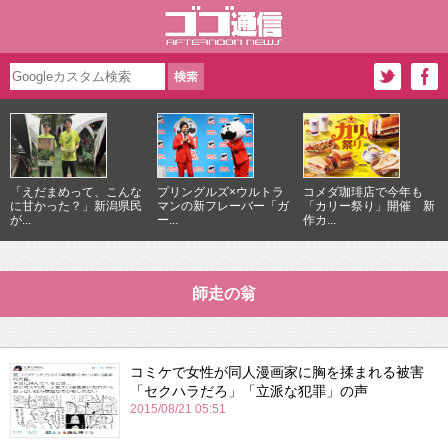
「えだまめって、こんな
プリングルズ×ウルトラ
コメダ珈琲店で今年も
に甘かった？」新潟県民
マンの新フレーバー「ガ
「カリー祭り」開催 新
が...
ー...
作カ...
師走の翁
コミケで女性が同人漫画家に胸を揉まれる被害
「セクハラだろ」「立派な犯罪」の声
2015/08/21 05:51