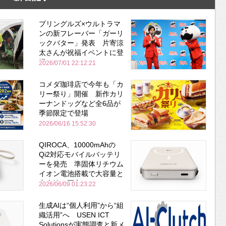
プリングルズ×ウルトラマ
ンの新フレーバー「ガーリ
ックバター」発表 片寄涼
太さんが祝福イベントに登
場
2026/07/01 22:12:21
コメダ珈琲店で今年も「カ
リー祭り」開催 新作カリ
ーナンドッグなど全6品が
季節限定で登場
2026/06/16 15:52:30
QIROCA、10000mAhの
Qi2対応モバイルバッテリ
ーを発売 準固体リチウム
イオン電池搭載で大容量と
安全性を両立
2026/06/09 01:23:22
生成AIは“個人利用”から“組
織活用”へ USEN ICT
Solutionsが実態調査と新メ