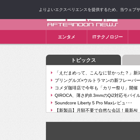
よりよいエクスペリエンスを提供するため、当ウェブサイト
ゴゴ通信
エンタメ
ITテクノロジー
トピックス
「えだまめって、こんなに甘かった？」新潟
プリングルズ×ウルトラマンの新フレーバー
コメダ珈琲店で今年も「カリー祭り」開催 
QIROCA、薄さ約8.3mmのQi2対応モバイ
Soundcore Liberty 5 Pro Maxレビュ･･･
【新製品】月額不要で自然な会話！最新AI（GPT
【次世代の没入感と生産性】VITURE Luma Ul
Geminiが音楽生成「Create music」機能提
挫折率8割の壁をAIで突破。ジャストシステ