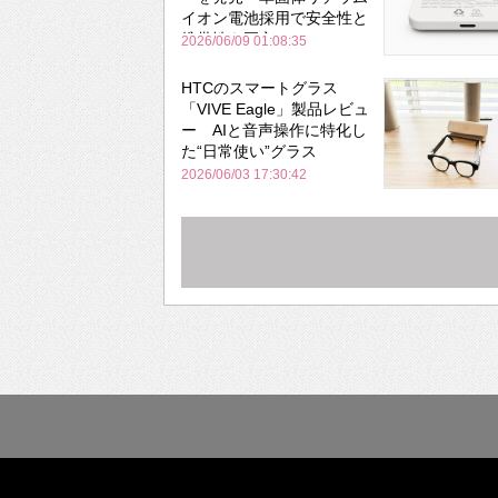
イオン電池採用で安全性と
携帯性を両立
2026/06/09 01:08:35
HTCのスマートグラス
「VIVE Eagle」製品レビュ
ー AIと音声操作に特化し
た“日常使い”グラス
2026/06/03 17:30:42