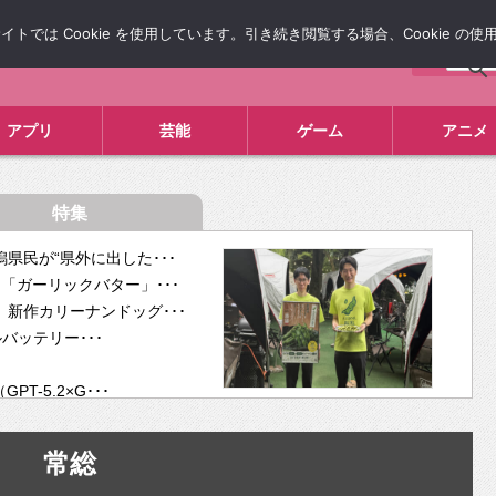
では Cookie を使用しています。引き続き閲覧する場合、Cookie の
について
広告掲載について
お問い合わせ
タレコミ
アプリ
芸能
ゲーム
アニメ
特集
県民が“県外に出した･･･
「ガーリックバター」･･･
新作カリーナンドッグ･･･
ルバッテリー･･･
-5.2×G･･･
tra･･･
供開･･･
常総
ム、”自分が今話し･･･