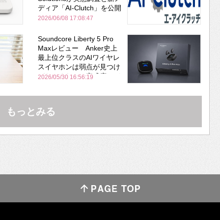
ディア「AI-Clutch」を公開
2026/06/08 17:08:47
Soundcore Liberty 5 Pro
Maxレビュー Anker史上
最上位クラスのAIワイヤレ
スイヤホンは弱点が見つけ
づらいくらいの完成度にび
2026/05/30 16:56:19
びった ノイキャン性能は
Bose並み
もっとみる