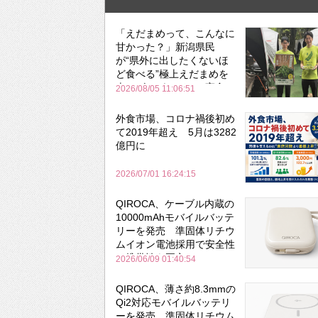
「えだまめって、こんなに
甘かった？」新潟県民
が“県外に出したくないほ
ど食べる”極上えだまめを
森のビアガーデンで実食
2026/08/05 11:06:51
外食市場、コロナ禍後初め
て2019年超え 5月は3282
億円に
2026/07/01 16:24:15
QIROCA、ケーブル内蔵の
10000mAhモバイルバッテ
リーを発売 準固体リチウ
ムイオン電池採用で安全性
と携帯性を両立
2026/06/09 01:40:54
QIROCA、薄さ約8.3mmの
Qi2対応モバイルバッテリ
ーを発売 準固体リチウム