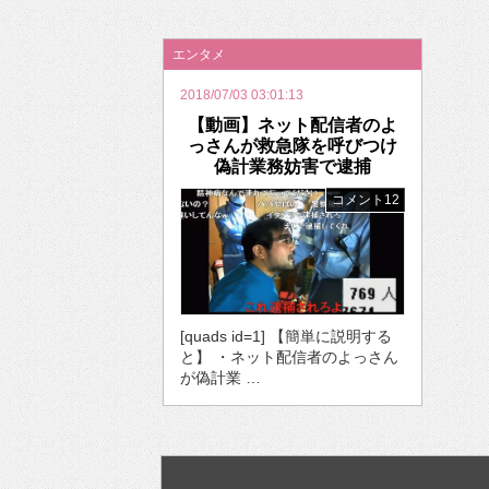
2026年のバレンタインは「自分で作って、想
エンタメ
2018/07/03 03:01:13
【動画】ネット配信者のよ
っさんが救急隊を呼びつけ
偽計業務妨害で逮捕
コメント12
[quads id=1] 【簡単に説明する
と】 ・ネット配信者のよっさん
が偽計業 …