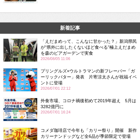
新着記事
「えだまめって、こんなに甘かった？」新潟県民
が“県外に出したくないほど食べる”極上えだまめ
を森のビアガーデンで実食
2026/08/05 11:06
プリングルズ×ウルトラマンの新フレーバー「ガ
ーリックバター」発表 片寄涼太さんが祝福イベ
ントに登場
2026/07/01 22:12
外食市場、コロナ禍後初めて2019年超え 5月は
3282億円に
2026/07/01 16:24
コメダ珈琲店で今年も「カリー祭り」開催 新作
カリーナンドッグなど全6品が季節限定で登場