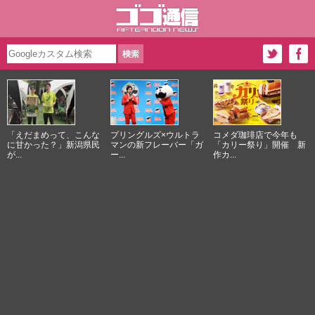
「えだまめって、こんな
プリングルズ×ウルトラ
コメダ珈琲店で今年も
に甘かった？」新潟県民
マンの新フレーバー「ガ
「カリー祭り」開催 新
が...
ー...
作カ...