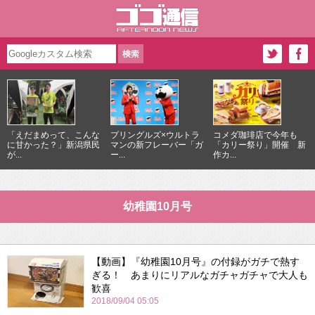
「えだまめって、こんな
プリングルズ×ウルトラ
コメダ珈琲店で今年も
に甘かった？」新潟県民
マンの新フレーバー「ガ
「カリー祭り」開催 新
が...
ー...
作カ...
幼稚園10月号
【動画】『幼稚園10月号』の付録がガチで熱す
ぎる！ あまりにリアルなガチャガチャで大人も
歓喜
2018/09/04 05:05