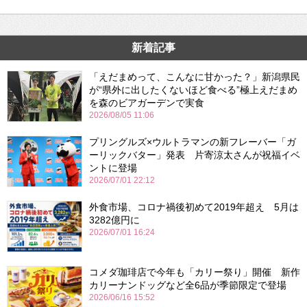
新着記事
「えだまめって、こんなに甘かった？」新潟県民
が“県外に出したくないほど食べる”極上えだまめ
を森のビアガーデンで実食
2026/08/05 11:06
プリングルズ×ウルトラマンの新フレーバー「ガ
ーリックバター」発表 片寄涼太さんが祝福イベ
ントに登場
2026/07/01 22:12
外食市場、コロナ禍後初めて2019年超え 5月は
3282億円に
2026/07/01 16:24
コメダ珈琲店で今年も「カリー祭り」開催 新作
カリーナンドッグなど全6品が季節限定で登場
2026/06/16 15:52