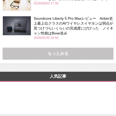
2026/06/03 17:30
Soundcore Liberty 5 Pro Maxレビュー Anker史
上最上位クラスのAIワイヤレスイヤホンは弱点が
見つけづらいくらいの完成度にびびった ノイキ
ャン性能はBose並み
2026/05/30 16:56
もっとみる
人気記事