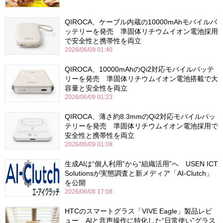
QIROCA、ケーブル内蔵の10000mAhモバイルバ
ッテリーを発売 準固体リチウムイオン電池採用
で安全性と携帯性を両立
2026/06/09 01:40
QIROCA、10000mAhのQi2対応モバイルバッテ
リーを発売 準固体リチウムイオン電池搭載で大
容量と安全性を両立
2026/06/09 01:23
QIROCA、薄さ約8.3mmのQi2対応モバイルバッ
テリーを発売 準固体リチウムイオン電池採用で
安全性と携帯性を両立
2026/06/09 01:08
生成AIは“個人利用”から“組織活用”へ USEN ICT
Solutionsが実態調査と新メディア「AI-Clutch」
を公開
2026/06/08 17:08
HTCのスマートグラス「VIVE Eagle」製品レビ
ュー AIと音声操作に特化した“日常使い”グラス