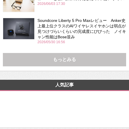
2026/06/03 17:30
Soundcore Liberty 5 Pro Maxレビュー Anker史
上最上位クラスのAIワイヤレスイヤホンは弱点が
見つけづらいくらいの完成度にびびった ノイキ
ャン性能はBose並み
2026/05/30 16:56
もっとみる
人気記事