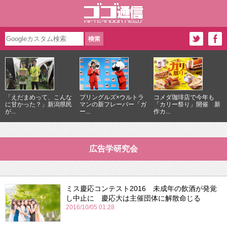
「えだまめって、こんな
プリングルズ×ウルトラ
コメダ珈琲店で今年も
に甘かった？」新潟県民
マンの新フレーバー「ガ
「カリー祭り」開催 新
が...
ー...
作カ...
広告学研究会
ミス慶応コンテスト2016 未成年の飲酒が発覚
し中止に 慶応大は主催団体に解散命じる
2016/10/05 01:28