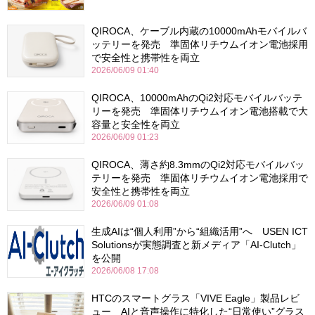
QIROCA、ケーブル内蔵の10000mAhモバイルバ
ッテリーを発売 準固体リチウムイオン電池採用
で安全性と携帯性を両立
2026/06/09 01:40
QIROCA、10000mAhのQi2対応モバイルバッテ
リーを発売 準固体リチウムイオン電池搭載で大
容量と安全性を両立
2026/06/09 01:23
QIROCA、薄さ約8.3mmのQi2対応モバイルバッ
テリーを発売 準固体リチウムイオン電池採用で
安全性と携帯性を両立
2026/06/09 01:08
生成AIは“個人利用”から“組織活用”へ USEN ICT
Solutionsが実態調査と新メディア「AI-Clutch」
を公開
2026/06/08 17:08
HTCのスマートグラス「VIVE Eagle」製品レビ
ュー AIと音声操作に特化した“日常使い”グラス