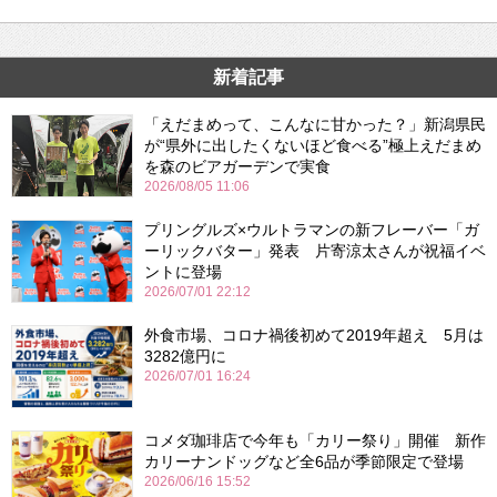
新着記事
「えだまめって、こんなに甘かった？」新潟県民
が“県外に出したくないほど食べる”極上えだまめ
を森のビアガーデンで実食
2026/08/05 11:06
プリングルズ×ウルトラマンの新フレーバー「ガ
ーリックバター」発表 片寄涼太さんが祝福イベ
ントに登場
2026/07/01 22:12
外食市場、コロナ禍後初めて2019年超え 5月は
3282億円に
2026/07/01 16:24
コメダ珈琲店で今年も「カリー祭り」開催 新作
カリーナンドッグなど全6品が季節限定で登場
2026/06/16 15:52