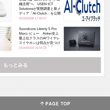
織活用”へ USEN ICT
Solutionsが実態調査と新メ
ディア「AI-Clutch」を公開
2026/06/08 17:08:47
Soundcore Liberty 5 Pro
Maxレビュー Anker史上
最上位クラスのAIワイヤレ
スイヤホンは弱点が見つけ
づらいくらいの完成度にび
2026/05/30 16:56:19
びった ノイキャン性能は
Bose並み
もっとみる