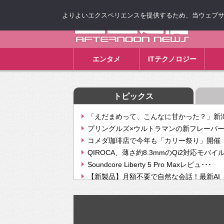
よりよいエクスペリエンスを提供するため、当ウェブサイト
ゴゴ通信
エンタメ
ITテクノロジー
トピックス
「えだまめって、こんなに甘かった？」新潟
プリングルズ×ウルトラマンの新フレーバー
コメダ珈琲店で今年も「カリー祭り」開催 
QIROCA、薄さ約8.3mmのQi2対応モバイ
Soundcore Liberty 5 Pro Maxレビュ･･･
【新製品】月額不要で自然な会話！最新AI（GPT
【次世代の没入感と生産性】VITURE Luma Ul
Geminiが音楽生成「Create music」機能提
挫折率8割の壁をAIで突破。ジャストシステ