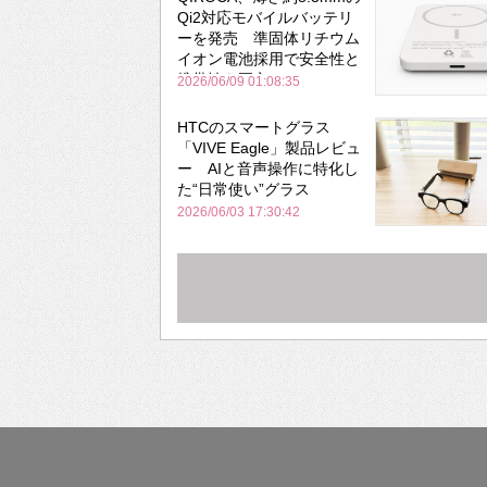
Qi2対応モバイルバッテリ
ーを発売 準固体リチウム
イオン電池採用で安全性と
携帯性を両立
2026/06/09 01:08:35
HTCのスマートグラス
「VIVE Eagle」製品レビュ
ー AIと音声操作に特化し
た“日常使い”グラス
2026/06/03 17:30:42