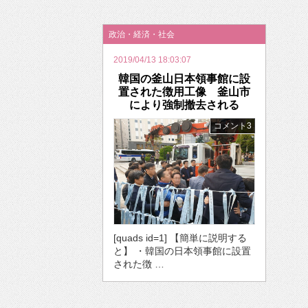
2026年のバレンタインは「自分で作って、想
政治・経済・社会
2019/04/13 18:03:07
韓国の釜山日本領事館に設
置された徴用工像 釜山市
により強制撤去される
コメント3
[quads id=1] 【簡単に説明する
と】 ・韓国の日本領事館に設置
された徴 …