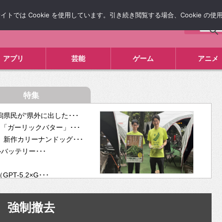
では Cookie を使用しています。引き続き閲覧する場合、Cookie の
について
広告掲載について
お問い合わせ
タレコミ
アプリ
芸能
ゲーム
アニメ
特集
県民が“県外に出した･･･
「ガーリックバター」･･･
新作カリーナンドッグ･･･
ルバッテリー･･･
-5.2×G･･･
tra･･･
供開･･･
強制撤去
ム、”自分が今話し･･･