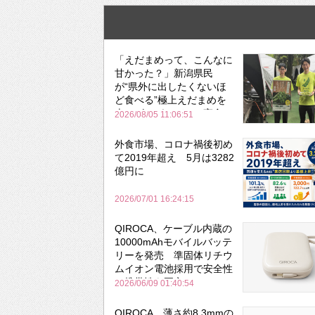
「えだまめって、こんなに
甘かった？」新潟県民
が“県外に出したくないほ
ど食べる”極上えだまめを
森のビアガーデンで実食
2026/08/05 11:06:51
外食市場、コロナ禍後初め
て2019年超え 5月は3282
億円に
2026/07/01 16:24:15
QIROCA、ケーブル内蔵の
10000mAhモバイルバッテ
リーを発売 準固体リチウ
ムイオン電池採用で安全性
と携帯性を両立
2026/06/09 01:40:54
QIROCA、薄さ約8.3mmの