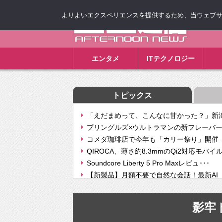
よりよいエクスペリエンスを提供するため、当ウェブサイト
ゴゴ通信
エンタメ
ITテクノロジー
トピックス
「えだまめって、こんなに甘かった？」新潟
プリングルズ×ウルトラマンの新フレーバー
コメダ珈琲店で今年も「カリー祭り」開催 
QIROCA、薄さ約8.3mmのQi2対応モバイ
Soundcore Liberty 5 Pro Maxレビュ･･･
【新製品】月額不要で自然な会話！最新AI（GPT
【次世代の没入感と生産性】VITURE Luma Ul
Geminiが音楽生成「Create music」機能提
影牢
挫折率8割の壁をAIで突破。ジャストシステ