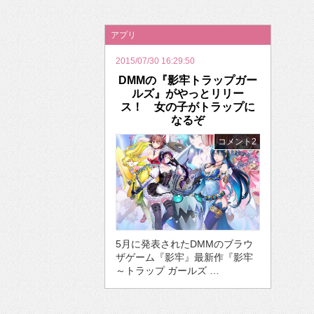
2026年のバレンタインは「自分で作って、想
アプリ
2015/07/30 16:29:50
DMMの『影牢トラップガー
ルズ』がやっとリリー
ス！ 女の子がトラップに
なるぞ
コメント2
5月に発表されたDMMのブラウ
ザゲーム『影牢』最新作『影牢
～トラップ ガールズ …