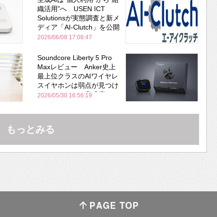
織活用”へ USEN ICT
Solutionsが実態調査と新メ
ディア「AI-Clutch」を公開
2026/06/08 17:08:47
Soundcore Liberty 5 Pro
Maxレビュー Anker史上
最上位クラスのAIワイヤレ
スイヤホンは弱点が見つけ
づらいくらいの完成度にび
2026/05/30 16:56:19
びった ノイキャン性能は
Bose並み
もっとみる