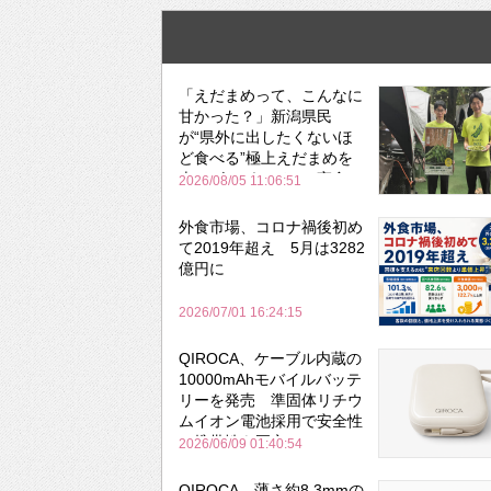
「えだまめって、こんなに
甘かった？」新潟県民
が“県外に出したくないほ
ど食べる”極上えだまめを
森のビアガーデンで実食
2026/08/05 11:06:51
外食市場、コロナ禍後初め
て2019年超え 5月は3282
億円に
2026/07/01 16:24:15
QIROCA、ケーブル内蔵の
10000mAhモバイルバッテ
リーを発売 準固体リチウ
ムイオン電池採用で安全性
と携帯性を両立
2026/06/09 01:40:54
QIROCA、薄さ約8.3mmの