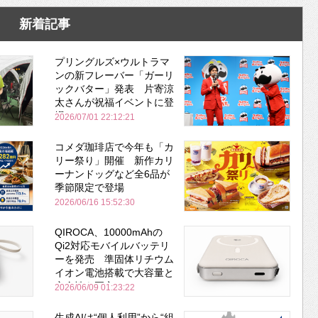
新着記事
プリングルズ×ウルトラマ
ンの新フレーバー「ガーリ
ックバター」発表 片寄涼
太さんが祝福イベントに登
場
2026/07/01 22:12:21
コメダ珈琲店で今年も「カ
リー祭り」開催 新作カリ
ーナンドッグなど全6品が
季節限定で登場
2026/06/16 15:52:30
QIROCA、10000mAhの
Qi2対応モバイルバッテリ
ーを発売 準固体リチウム
イオン電池搭載で大容量と
安全性を両立
2026/06/09 01:23:22
生成AIは“個人利用”から“組