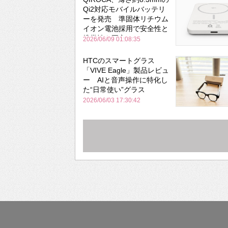
Qi2対応モバイルバッテリ
ーを発売 準固体リチウム
イオン電池採用で安全性と
携帯性を両立
2026/06/09 01:08:35
HTCのスマートグラス
「VIVE Eagle」製品レビュ
ー AIと音声操作に特化し
た“日常使い”グラス
2026/06/03 17:30:42