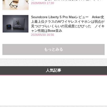
2026/06/03 17:30
Soundcore Liberty 5 Pro Maxレビュー Anker史
上最上位クラスのAIワイヤレスイヤホンは弱点が
見つけづらいくらいの完成度にびびった ノイキ
ャン性能はBose並み
2026/05/30 16:56
もっとみる
人気記事