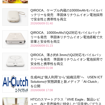
QIROCA、ケーブル内蔵の10000mAhモバイルバ
ッテリーを発売 準固体リチウムイオン電池採用
で安全性と携帯性を両立
2026/06/09 01:40
QIROCA、10000mAhのQi2対応モバイルバッテ
リーを発売 準固体リチウムイオン電池搭載で大
容量と安全性を両立
2026/06/09 01:23
QIROCA、薄さ約8.3mmのQi2対応モバイルバッ
テリーを発売 準固体リチウムイオン電池採用で
安全性と携帯性を両立
2026/06/09 01:08
生成AIは“個人利用”から“組織活用”へ USEN ICT
Solutionsが実態調査と新メディア「AI-Clutch」
を公開
2026/06/08 17:08
HTCのスマートグラス「VIVE Eagle」製品レビ
ュー AIと音声操作に特化した“日常使い”グラス