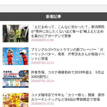
新着記事
「えだまめって、こんなに甘かった？」新潟県民
が“県外に出したくないほど食べる”極上えだまめ
を森のビアガーデンで実食
2026/08/05 11:06
プリングルズ×ウルトラマンの新フレーバー「ガ
ーリックバター」発表 片寄涼太さんが祝福イベ
ントに登場
2026/07/01 22:12
外食市場、コロナ禍後初めて2019年超え 5月は
3282億円に
2026/07/01 16:24
コメダ珈琲店で今年も「カリー祭り」開催 新作
カリーナンドッグなど全6品が季節限定で登場
2026/06/16 15:52