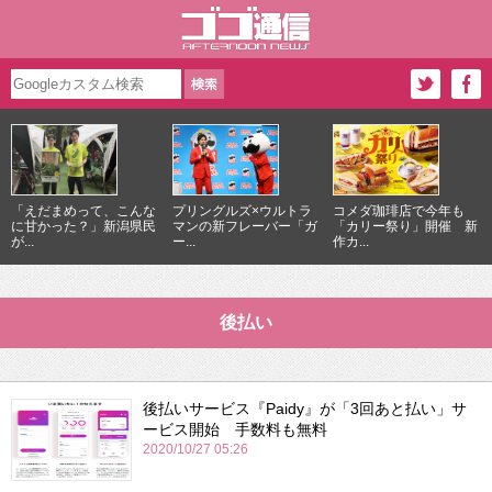
「えだまめって、こんな
プリングルズ×ウルトラ
コメダ珈琲店で今年も
に甘かった？」新潟県民
マンの新フレーバー「ガ
「カリー祭り」開催 新
が...
ー...
作カ...
後払い
後払いサービス『Paidy』が「3回あと払い」サ
ービス開始 手数料も無料
2020/10/27 05:26