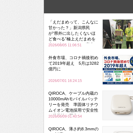
「えだまめって、こんなに
甘かった？」新潟県民
が“県外に出したくないほ
ど食べる”極上えだまめを
森のビアガーデンで実食
2026/08/05 11:06:51
外食市場、コロナ禍後初め
て2019年超え 5月は3282
億円に
2026/07/01 16:24:15
QIROCA、ケーブル内蔵の
10000mAhモバイルバッテ
リーを発売 準固体リチウ
ムイオン電池採用で安全性
と携帯性を両立
2026/06/09 01:40:54
QIROCA、薄さ約8.3mmの