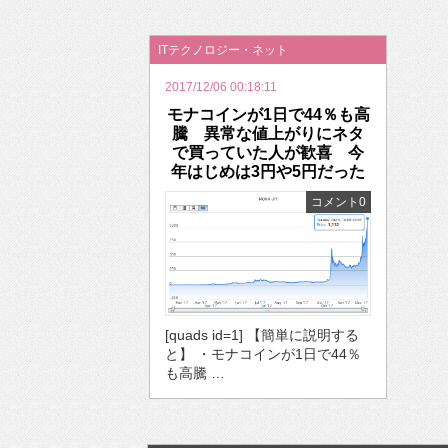
2026年のバレンタインは「自分で作って、想
ITテクノロジー・ネット
2017/12/06 00:18:11
モナコインが1日で44％も高
騰 異常な値上がりにネタ
で買っていた人が歓喜 今
年はじめは3円や5円だった
コメント0
[quads id=1] 【簡単に説明する
と】 ・モナコインが1日で44％
も高騰 …