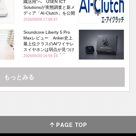
織活用”へ USEN ICT
Solutionsが実態調査と新メ
ディア「AI-Clutch」を公開
2026/06/08 17:08:47
Soundcore Liberty 5 Pro
Maxレビュー Anker史上
最上位クラスのAIワイヤレ
スイヤホンは弱点が見つけ
づらいくらいの完成度にび
2026/05/30 16:56:19
びった ノイキャン性能は
Bose並み
もっとみる