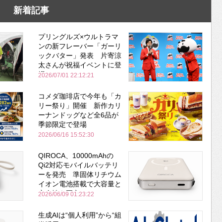
新着記事
プリングルズ×ウルトラマ
ンの新フレーバー「ガーリ
ックバター」発表 片寄涼
太さんが祝福イベントに登
場
2026/07/01 22:12:21
コメダ珈琲店で今年も「カ
リー祭り」開催 新作カリ
ーナンドッグなど全6品が
季節限定で登場
2026/06/16 15:52:30
QIROCA、10000mAhの
Qi2対応モバイルバッテリ
ーを発売 準固体リチウム
イオン電池搭載で大容量と
安全性を両立
2026/06/09 01:23:22
生成AIは“個人利用”から“組