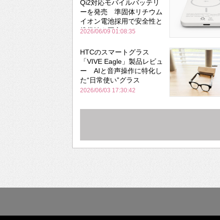
Qi2対応モバイルバッテリ
ーを発売 準固体リチウム
イオン電池採用で安全性と
携帯性を両立
2026/06/09 01:08:35
HTCのスマートグラス
「VIVE Eagle」製品レビュ
ー AIと音声操作に特化し
た“日常使い”グラス
2026/06/03 17:30:42