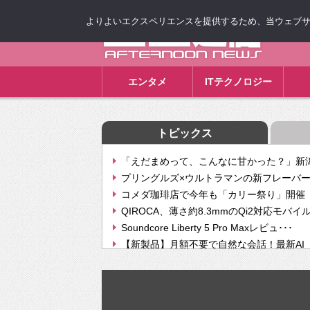
よりよいエクスペリエンスを提供するため、当ウェブサイト
ゴゴ通信
エンタメ
ITテクノロジー
トピックス
「えだまめって、こんなに甘かった？」新潟
プリングルズ×ウルトラマンの新フレーバー
コメダ珈琲店で今年も「カリー祭り」開催 
QIROCA、薄さ約8.3mmのQi2対応モバイ
Soundcore Liberty 5 Pro Maxレビュ･･･
【新製品】月額不要で自然な会話！最新AI（GPT
【次世代の没入感と生産性】VITURE Luma Ul
Geminiが音楽生成「Create music」機能提
挫折率8割の壁をAIで突破。ジャストシステ