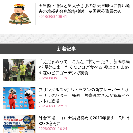
天皇陛下退位と皇太子さまの新天皇即位に伴い過
去の懲戒処分免除を検討 ※国家公務員のみ
2018/08/07 06:41
新着記事
「えだまめって、こんなに甘かった？」新潟県民
が“県外に出したくないほど食べる”極上えだまめ
を森のビアガーデンで実食
2026/08/05 11:06
プリングルズ×ウルトラマンの新フレーバー「ガ
ーリックバター」発表 片寄涼太さんが祝福イベ
ントに登場
2026/07/01 22:12
外食市場、コロナ禍後初めて2019年超え 5月は
3282億円に
2026/07/01 16:24