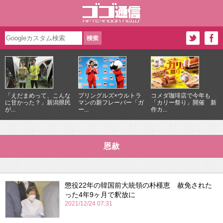
「えだまめって、こんな
プリングルズ×ウルトラ
コメダ珈琲店で今年も
に甘かった？」新潟県民
マンの新フレーバー「ガ
「カリー祭り」開催 新
が...
ー...
作カ...
恩赦
懲役22年の韓国前大統領の朴槿恵 赦免された
った4年9ヶ月で釈放に
2021/12/24 07:31