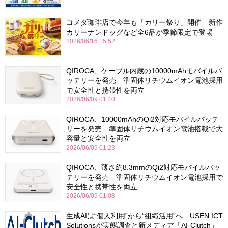
コメダ珈琲店で今年も「カリー祭り」開催 新作
カリーナンドッグなど全6品が季節限定で登場
2026/06/16 15:52
QIROCA、ケーブル内蔵の10000mAhモバイルバ
ッテリーを発売 準固体リチウムイオン電池採用
で安全性と携帯性を両立
2026/06/09 01:40
QIROCA、10000mAhのQi2対応モバイルバッテ
リーを発売 準固体リチウムイオン電池搭載で大
容量と安全性を両立
2026/06/09 01:23
QIROCA、薄さ約8.3mmのQi2対応モバイルバッ
テリーを発売 準固体リチウムイオン電池採用で
安全性と携帯性を両立
2026/06/09 01:08
生成AIは“個人利用”から“組織活用”へ USEN ICT
Solutionsが実態調査と新メディア「AI-Clutch」