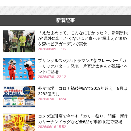
新着記事
「えだまめって、こんなに甘かった？」新潟県民
が“県外に出したくないほど食べる”極上えだまめ
を森のビアガーデンで実食
2026/08/05 11:06
プリングルズ×ウルトラマンの新フレーバー「ガ
ーリックバター」発表 片寄涼太さんが祝福イベ
ントに登場
2026/07/01 22:12
外食市場、コロナ禍後初めて2019年超え 5月は
3282億円に
2026/07/01 16:24
コメダ珈琲店で今年も「カリー祭り」開催 新作
カリーナンドッグなど全6品が季節限定で登場
2026/06/16 15:52