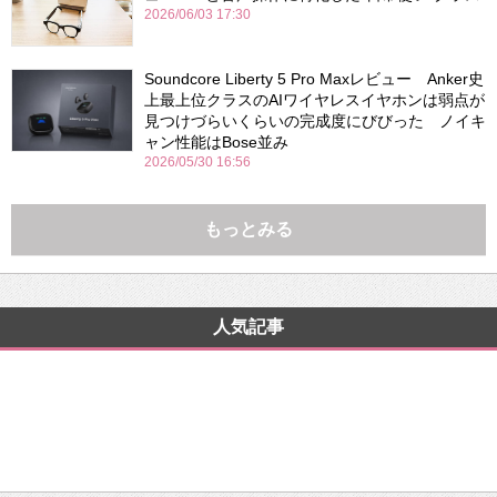
2026/06/03 17:30
Soundcore Liberty 5 Pro Maxレビュー Anker史
上最上位クラスのAIワイヤレスイヤホンは弱点が
見つけづらいくらいの完成度にびびった ノイキ
ャン性能はBose並み
2026/05/30 16:56
もっとみる
人気記事