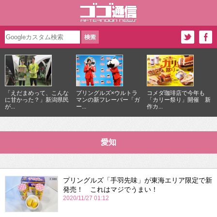
「えだまめって、こんな
プリングルズ×ウルトラ
コメダ珈琲店で今年も
に甘かった？」新潟県民
マンの新フレーバー「ガ
「カリー祭り」開催 新
が...
ー...
作カ...
愛知
プリングルズ「手羽先味」が東海エリア限定で新
発売！ これはマジでうまい！
2020/11/27 01:12