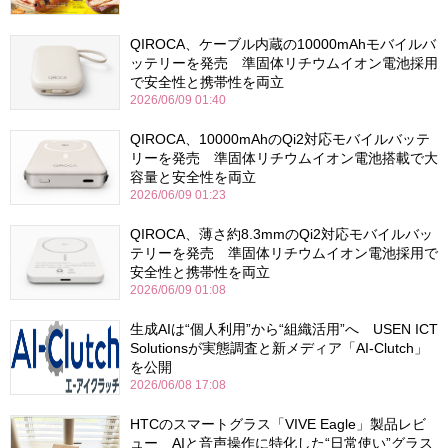
QIROCA、ケーブル内蔵の10000mAhモバイルバ
ッテリーを発売 準固体リチウムイオン電池採用
で安全性と携帯性を両立
2026/06/09 01:40
QIROCA、10000mAhのQi2対応モバイルバッテ
リーを発売 準固体リチウムイオン電池搭載で大
容量と安全性を両立
2026/06/09 01:23
QIROCA、薄さ約8.3mmのQi2対応モバイルバッ
テリーを発売 準固体リチウムイオン電池採用で
安全性と携帯性を両立
2026/06/09 01:08
生成AIは“個人利用”から“組織活用”へ USEN ICT
Solutionsが実態調査と新メディア「AI-Clutch」
を公開
2026/06/08 17:08
HTCのスマートグラス「VIVE Eagle」製品レビ
ュー AIと音声操作に特化した“日常使い”グラス