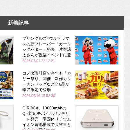
新着記事
プリングルズ×ウルトラマ
ンの新フレーバー「ガーリ
ックバター」発表 片寄涼
太さんが祝福イベントに登
場
2026/07/01 22:12:21
コメダ珈琲店で今年も「カ
リー祭り」開催 新作カリ
ーナンドッグなど全6品が
季節限定で登場
2026/06/16 15:52:30
QIROCA、10000mAhの
Qi2対応モバイルバッテリ
ーを発売 準固体リチウム
イオン電池搭載で大容量と