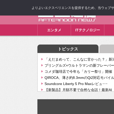
よりよいエクスペリエンスを提供するため、当ウェブサイト
ゴゴ通信
エンタメ
ITテクノロジー
トピックス
「えだまめって、こんなに甘かった？」新潟
プリングルズ×ウルトラマンの新フレーバー
コメダ珈琲店で今年も「カリー祭り」開催 
QIROCA、薄さ約8.3mmのQi2対応モバイ
Soundcore Liberty 5 Pro Maxレビュ･･･
【新製品】月額不要で自然な会話！最新AI（GPT
【次世代の没入感と生産性】VITURE Luma Ul
Geminiが音楽生成「Create music」機能提
挫折率8割の壁をAIで突破。ジャストシステ