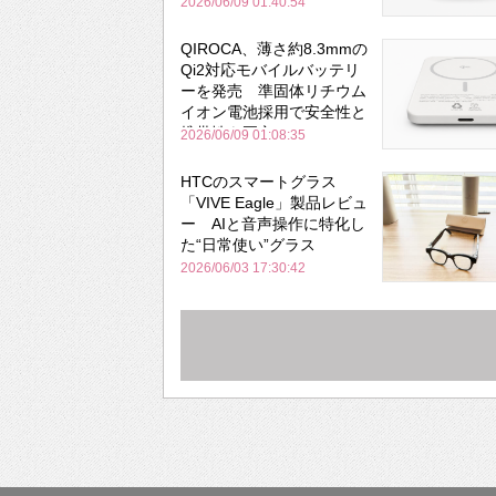
と携帯性を両立
2026/06/09 01:40:54
QIROCA、薄さ約8.3mmの
Qi2対応モバイルバッテリ
ーを発売 準固体リチウム
イオン電池採用で安全性と
携帯性を両立
2026/06/09 01:08:35
HTCのスマートグラス
「VIVE Eagle」製品レビュ
ー AIと音声操作に特化し
た“日常使い”グラス
2026/06/03 17:30:42