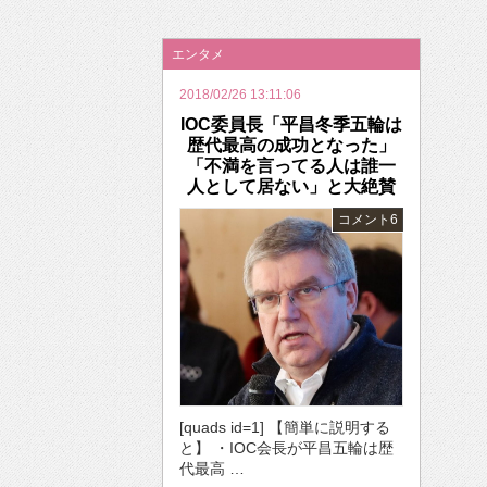
2026年のバレンタインは「自分で作って、想
エンタメ
2018/02/26 13:11:06
IOC委員長「平昌冬季五輪は
歴代最高の成功となった」
「不満を言ってる人は誰一
人として居ない」と大絶賛
コメント6
[quads id=1] 【簡単に説明する
と】 ・IOC会長が平昌五輪は歴
代最高 …