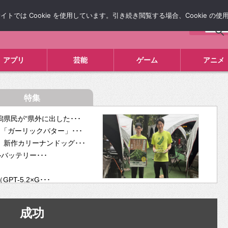
では Cookie を使用しています。引き続き閲覧する場合、Cookie の
について
広告掲載について
お問い合わせ
タレコミ
アプリ
芸能
ゲーム
アニメ
特集
県民が“県外に出した･･･
「ガーリックバター」･･･
新作カリーナンドッグ･･･
ルバッテリー･･･
-5.2×G･･･
tra･･･
供開･･･
成功
ム、”自分が今話し･･･