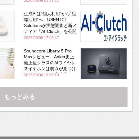
安全性を両立
2026/06/09 01:23:22
生成AIは“個人利用”から“組
織活用”へ USEN ICT
Solutionsが実態調査と新メ
ディア「AI-Clutch」を公開
2026/06/08 17:08:47
Soundcore Liberty 5 Pro
Maxレビュー Anker史上
最上位クラスのAIワイヤレ
スイヤホンは弱点が見つけ
づらいくらいの完成度にび
2026/05/30 16:56:19
びった ノイキャン性能は
Bose並み
もっとみる