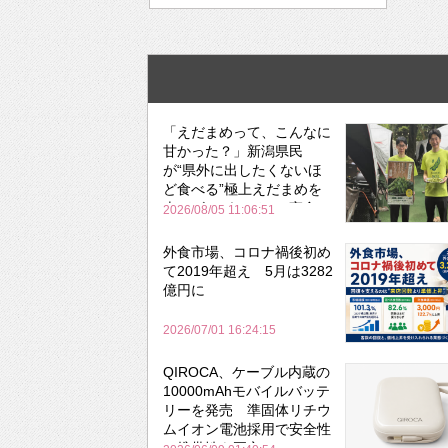
「えだまめって、こんなに
甘かった？」新潟県民
が“県外に出したくないほ
ど食べる”極上えだまめを
森のビアガーデンで実食
2026/08/05 11:06:51
外食市場、コロナ禍後初め
て2019年超え 5月は3282
億円に
2026/07/01 16:24:15
QIROCA、ケーブル内蔵の
10000mAhモバイルバッテ
リーを発売 準固体リチウ
ムイオン電池採用で安全性