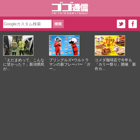
「えだまめって、こんな
プリングルズ×ウルトラ
コメダ珈琲店で今年も
に甘かった？」新潟県民
マンの新フレーバー「ガ
「カリー祭り」開催 新
が...
ー...
作カ...