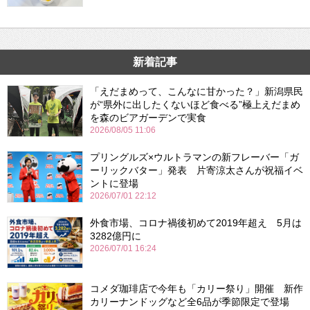
新着記事
「えだまめって、こんなに甘かった？」新潟県民
が“県外に出したくないほど食べる”極上えだまめ
を森のビアガーデンで実食
2026/08/05 11:06
プリングルズ×ウルトラマンの新フレーバー「ガ
ーリックバター」発表 片寄涼太さんが祝福イベ
ントに登場
2026/07/01 22:12
外食市場、コロナ禍後初めて2019年超え 5月は
3282億円に
2026/07/01 16:24
コメダ珈琲店で今年も「カリー祭り」開催 新作
カリーナンドッグなど全6品が季節限定で登場