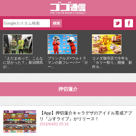
「えだまめって、こんな
プリングルズ×ウルトラ
コメダ珈琲店で今年も
に甘かった？」新潟県民
マンの新フレーバー「ガ
「カリー祭り」開催 新
が...
ー...
作カ...
押切蓮介
【App】押切蓮介キャラデザのアイドル育成アプ
リ『ぶすライブ』がリリース！
2016/04/02 05:16