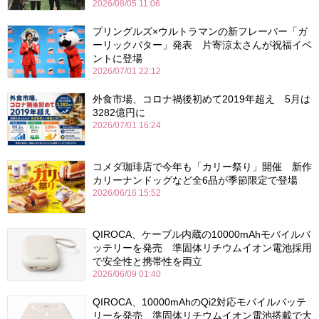
2026/08/05 11:06
プリングルズ×ウルトラマンの新フレーバー「ガ
ーリックバター」発表 片寄涼太さんが祝福イベ
ントに登場
2026/07/01 22:12
外食市場、コロナ禍後初めて2019年超え 5月は
3282億円に
2026/07/01 16:24
コメダ珈琲店で今年も「カリー祭り」開催 新作
カリーナンドッグなど全6品が季節限定で登場
2026/06/16 15:52
QIROCA、ケーブル内蔵の10000mAhモバイルバ
ッテリーを発売 準固体リチウムイオン電池採用
で安全性と携帯性を両立
2026/06/09 01:40
QIROCA、10000mAhのQi2対応モバイルバッテ
リーを発売 準固体リチウムイオン電池搭載で大