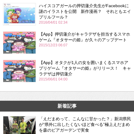
ハイスコアガールの押切蓮介先生がFacebookに
謎のイラストを公開 新作漫画？ それともエイ
プリルフール？
2016/04/01 02:34
【App】押切蓮介がキャラデザを担当するスマホ
ゲーム『オタサーの姫』が久々のアップデート
2015/12/23 06:07
【App】オタクが1人の女を囲いまくるスマホア
プリゲーム『オタサーの姫』がリリース！ キャ
ラデザは押切蓮介
2015/06/01 04:00
新着記事
「えだまめって、こんなに甘かった？」新潟県民
が“県外に出したくないほど食べる”極上えだまめ
を森のビアガーデンで実食