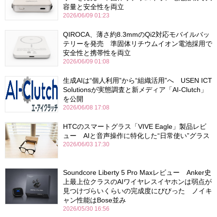
容量と安全性を両立
2026/06/09 01:23
QIROCA、薄さ約8.3mmのQi2対応モバイルバッ
テリーを発売 準固体リチウムイオン電池採用で
安全性と携帯性を両立
2026/06/09 01:08
生成AIは“個人利用”から“組織活用”へ USEN ICT
Solutionsが実態調査と新メディア「AI-Clutch」
を公開
2026/06/08 17:08
HTCのスマートグラス「VIVE Eagle」製品レビ
ュー AIと音声操作に特化した“日常使い”グラス
2026/06/03 17:30
Soundcore Liberty 5 Pro Maxレビュー Anker史
上最上位クラスのAIワイヤレスイヤホンは弱点が
見つけづらいくらいの完成度にびびった ノイキ
ャン性能はBose並み
2026/05/30 16:56