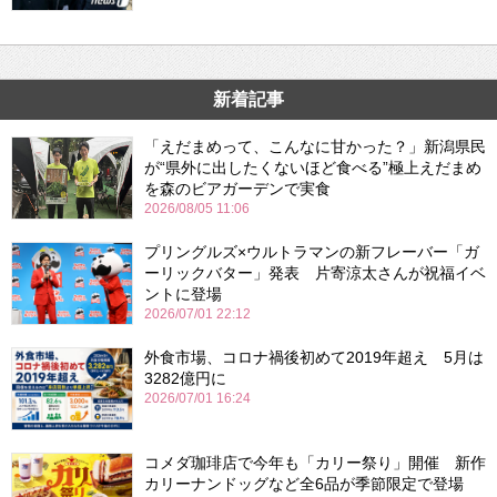
新着記事
「えだまめって、こんなに甘かった？」新潟県民
が“県外に出したくないほど食べる”極上えだまめ
を森のビアガーデンで実食
2026/08/05 11:06
プリングルズ×ウルトラマンの新フレーバー「ガ
ーリックバター」発表 片寄涼太さんが祝福イベ
ントに登場
2026/07/01 22:12
外食市場、コロナ禍後初めて2019年超え 5月は
3282億円に
2026/07/01 16:24
コメダ珈琲店で今年も「カリー祭り」開催 新作
カリーナンドッグなど全6品が季節限定で登場