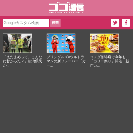
「えだまめって、こんな
プリングルズ×ウルトラ
コメダ珈琲店で今年も
に甘かった？」新潟県民
マンの新フレーバー「ガ
「カリー祭り」開催 新
が...
ー...
作カ...