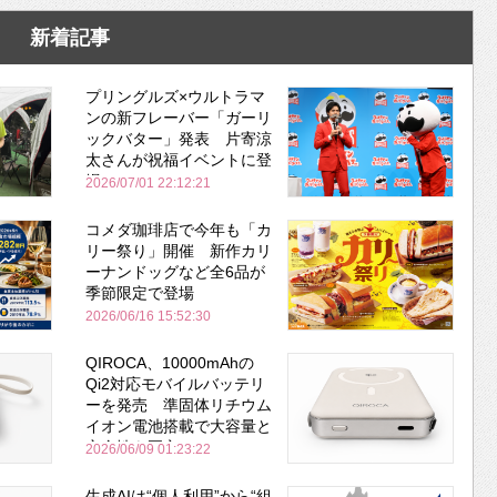
新着記事
プリングルズ×ウルトラマ
ンの新フレーバー「ガーリ
ックバター」発表 片寄涼
太さんが祝福イベントに登
場
2026/07/01 22:12:21
コメダ珈琲店で今年も「カ
リー祭り」開催 新作カリ
ーナンドッグなど全6品が
季節限定で登場
2026/06/16 15:52:30
QIROCA、10000mAhの
Qi2対応モバイルバッテリ
ーを発売 準固体リチウム
イオン電池搭載で大容量と
安全性を両立
2026/06/09 01:23:22
生成AIは“個人利用”から“組