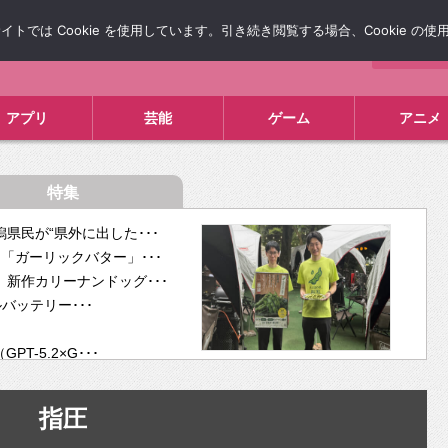
では Cookie を使用しています。引き続き閲覧する場合、Cookie の
について
広告掲載について
お問い合わせ
タレコミ
アプリ
芸能
ゲーム
アニメ
特集
県民が“県外に出した･･･
「ガーリックバター」･･･
新作カリーナンドッグ･･･
ルバッテリー･･･
-5.2×G･･･
tra･･･
供開･･･
指圧
ム、”自分が今話し･･･