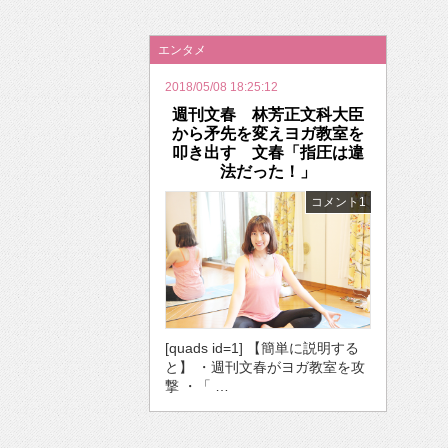
2026年のバレンタインは「自分で作って、想
エンタメ
2018/05/08 18:25:12
週刊文春 林芳正文科大臣
から矛先を変えヨガ教室を
叩き出す 文春「指圧は違
法だった！」
コメント1
[quads id=1] 【簡単に説明する
と】 ・週刊文春がヨガ教室を攻
撃 ・「 …