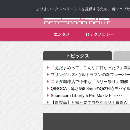
よりよいエクスペリエンスを提供するため、当ウェブサイト
ゴゴ通信
エンタメ
ITテクノロジー
トピックス
「えだまめって、こんなに甘かった？」新潟
プリングルズ×ウルトラマンの新フレーバー
コメダ珈琲店で今年も「カリー祭り」開催 
QIROCA、薄さ約8.3mmのQi2対応モバイ
Soundcore Liberty 5 Pro Maxレビュ･･･
【新製品】月額不要で自然な会話！最新AI（GPT
【次世代の没入感と生産性】VITURE Luma Ul
Geminiが音楽生成「Create music」機能提
挫折率8割の壁をAIで突破。ジャストシステ