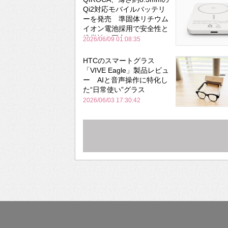
Qi2対応モバイルバッテリ
ーを発売 準固体リチウム
イオン電池採用で安全性と
携帯性を両立
2026/06/09 01:08:35
HTCのスマートグラス
「VIVE Eagle」製品レビュ
ー AIと音声操作に特化し
た“日常使い”グラス
2026/06/03 17:30:42