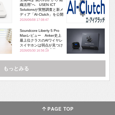
織活用”へ USEN ICT
Solutionsが実態調査と新メ
ディア「AI-Clutch」を公開
2026/06/08 17:08:47
Soundcore Liberty 5 Pro
Maxレビュー Anker史上
最上位クラスのAIワイヤレ
スイヤホンは弱点が見つけ
づらいくらいの完成度にび
2026/05/30 16:56:19
びった ノイキャン性能は
Bose並み
もっとみる