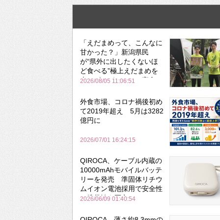
「えだまめって、こんなに
甘かった？」新潟県民
が“県外に出したくないほ
ど食べる”極上えだまめを
森のビアガーデンで実食
2026/08/05 11:06:51
外食市場、コロナ禍後初め
て2019年超え 5月は3282
億円に
2026/07/01 16:24:15
QIROCA、ケーブル内蔵の
10000mAhモバイルバッテ
リーを発売 準固体リチウ
ムイオン電池採用で安全性
と携帯性を両立
2026/06/09 01:40:54
QIROCA、薄さ約8.3mmの