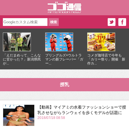
「えだまめって、こんな
プリングルズ×ウルトラ
コメダ珈琲店で今年も
に甘かった？」新潟県民
マンの新フレーバー「ガ
「カリー祭り」開催 新
が...
ー...
作カ...
授乳
【動画】マイアミの水着ファッションショーで授
乳させながらランウェイを歩くモデルが話題に
2018/07/18 08:58