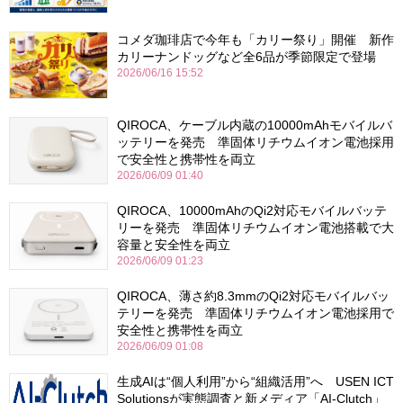
コメダ珈琲店で今年も「カリー祭り」開催 新作
カリーナンドッグなど全6品が季節限定で登場
2026/06/16 15:52
QIROCA、ケーブル内蔵の10000mAhモバイルバ
ッテリーを発売 準固体リチウムイオン電池採用
で安全性と携帯性を両立
2026/06/09 01:40
QIROCA、10000mAhのQi2対応モバイルバッテ
リーを発売 準固体リチウムイオン電池搭載で大
容量と安全性を両立
2026/06/09 01:23
QIROCA、薄さ約8.3mmのQi2対応モバイルバッ
テリーを発売 準固体リチウムイオン電池採用で
安全性と携帯性を両立
2026/06/09 01:08
生成AIは“個人利用”から“組織活用”へ USEN ICT
Solutionsが実態調査と新メディア「AI-Clutch」