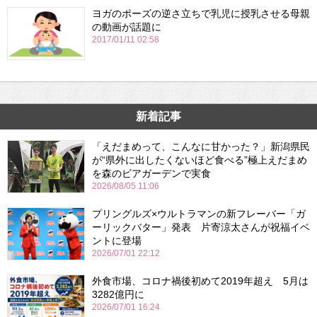
ヨガのポーズの逆さ立ちで乳児に授乳させる母親
の動画が話題に
2017/01/11 02:58
新着記事
「えだまめって、こんなに甘かった？」新潟県民
が“県外に出したくないほど食べる”極上えだまめ
を森のビアガーデンで実食
2026/08/05 11:06
プリングルズ×ウルトラマンの新フレーバー「ガ
ーリックバター」発表 片寄涼太さんが祝福イベ
ントに登場
2026/07/01 22:12
外食市場、コロナ禍後初めて2019年超え 5月は
3282億円に
2026/07/01 16:24