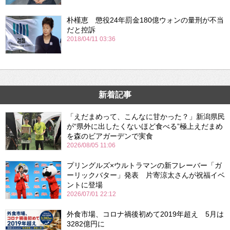
朴槿恵 懲役24年罰金180億ウォンの量刑が不当
だと控訴
2018/04/11 03:36
新着記事
「えだまめって、こんなに甘かった？」新潟県民
が“県外に出したくないほど食べる”極上えだまめ
を森のビアガーデンで実食
2026/08/05 11:06
プリングルズ×ウルトラマンの新フレーバー「ガ
ーリックバター」発表 片寄涼太さんが祝福イベ
ントに登場
2026/07/01 22:12
外食市場、コロナ禍後初めて2019年超え 5月は
3282億円に