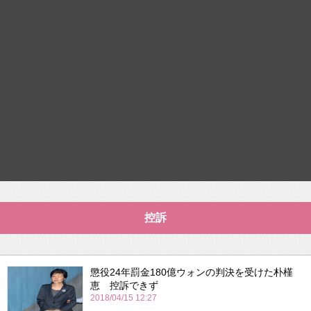
控訴
懲役24年罰金180億ウォンの判決を受けた朴槿
恵 控訴できず
2018/04/15 12:27