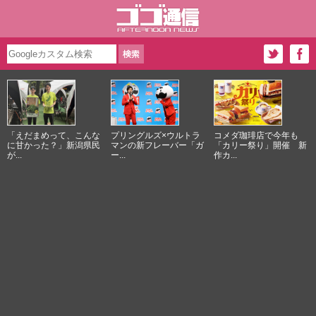
「えだまめって、こんな
プリングルズ×ウルトラ
コメダ珈琲店で今年も
に甘かった？」新潟県民
マンの新フレーバー「ガ
「カリー祭り」開催 新
が...
ー...
作カ...