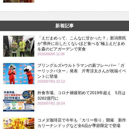
新着記事
「えだまめって、こんなに甘かった？」新潟県民
が“県外に出したくないほど食べる”極上えだまめ
を森のビアガーデンで実食
2026/08/05 11:06
プリングルズ×ウルトラマンの新フレーバー「ガ
ーリックバター」発表 片寄涼太さんが祝福イベ
ントに登場
2026/07/01 22:12
外食市場、コロナ禍後初めて2019年超え 5月は
3282億円に
2026/07/01 16:24
コメダ珈琲店で今年も「カリー祭り」開催 新作
カリーナンドッグなど全6品が季節限定で登場