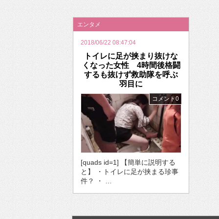
2026年のバレンタインは「自分で作って、想
エンタメ
2018/06/22 08:47:04
トイレに足が挟まり抜けな
くなった女性 4時間後格闘
するも抜けず救助隊を呼ぶ
羽目に
コメント0
[quads id=1] 【簡単に説明する
と】 ・トイレに足が挟まる珍事
件？ ・ …