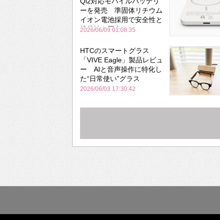
Qi2対応モバイルバッテリ
ーを発売 準固体リチウム
イオン電池採用で安全性と
携帯性を両立
2026/06/09 01:08:35
HTCのスマートグラス
「VIVE Eagle」製品レビュ
ー AIと音声操作に特化し
た“日常使い”グラス
2026/06/03 17:30:42