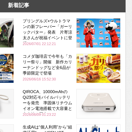
新着記事
プリングルズ×ウルトラマ
ンの新フレーバー「ガーリ
ックバター」発表 片寄涼
太さんが祝福イベントに登
場
2026/07/01 22:12:21
コメダ珈琲店で今年も「カ
リー祭り」開催 新作カリ
ーナンドッグなど全6品が
季節限定で登場
2026/06/16 15:52:30
QIROCA、10000mAhの
Qi2対応モバイルバッテリ
ーを発売 準固体リチウム
イオン電池搭載で大容量と
安全性を両立
2026/06/09 01:23:22
生成AIは“個人利用”から“組