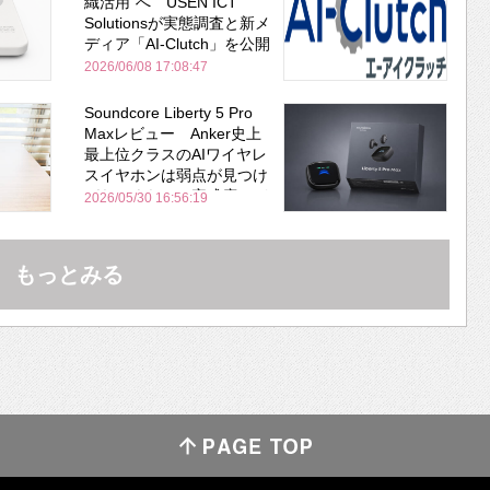
織活用”へ USEN ICT
Solutionsが実態調査と新メ
ディア「AI-Clutch」を公開
2026/06/08 17:08:47
Soundcore Liberty 5 Pro
Maxレビュー Anker史上
最上位クラスのAIワイヤレ
スイヤホンは弱点が見つけ
づらいくらいの完成度にび
2026/05/30 16:56:19
びった ノイキャン性能は
Bose並み
もっとみる