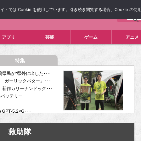
では Cookie を使用しています。引き続き閲覧する場合、Cookie の
について
広告掲載について
お問い合わせ
タレコミ
アプリ
芸能
ゲーム
アニメ
特集
県民が“県外に出した･･･
「ガーリックバター」･･･
新作カリーナンドッグ･･･
ルバッテリー･･･
-5.2×G･･･
tra･･･
供開･･･
救助隊
ム、”自分が今話し･･･