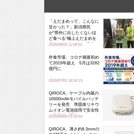
「えだまめって、こんなに
甘かった？」新潟県民
が“県外に出したくないほ
ど食べる”極上えだまめを
森のビアガーデンで実食
2026/08/05 11:06:51
外食市場、コロナ禍後初め
て2019年超え 5月は3282
億円に
2026/07/01 16:24:15
QIROCA、ケーブル内蔵の
10000mAhモバイルバッテ
リーを発売 準固体リチウ
ムイオン電池採用で安全性
と携帯性を両立
2026/06/09 01:40:54
QIROCA、薄さ約8.3mmの