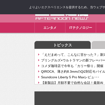
よりよいエクスペリエンスを提供するため、当ウェブサイト
ゴゴ通信
エンタメ
ITテクノロジー
トピックス
「えだまめって、こんなに甘かった？」新潟
プリングルズ×ウルトラマンの新フレーバー
コメダ珈琲店で今年も「カリー祭り」開催 
QIROCA、薄さ約8.3mmのQi2対応モバイ
Soundcore Liberty 5 Pro Maxレビュ･･･
【新製品】月額不要で自然な会話！最新AI（GPT
【次世代の没入感と生産性】VITURE Luma Ul
Geminiが音楽生成「Create music」機能提
挫折率8割の壁をAIで突破。ジャストシステ