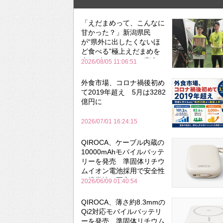
「えだまめって、こんなに
甘かった？」新潟県民
が“県外に出したくないほ
ど食べる”極上えだまめを
森のビアガーデンで実食
2026/08/05 11:06:51
外食市場、コロナ禍後初め
て2019年超え 5月は3282
億円に
2026/07/01 16:24:15
QIROCA、ケーブル内蔵の
10000mAhモバイルバッテ
リーを発売 準固体リチウ
ムイオン電池採用で安全性
と携帯性を両立
2026/06/09 01:40:54
QIROCA、薄さ約8.3mmの
Qi2対応モバイルバッテリ
ーを発売 準固体リチウム