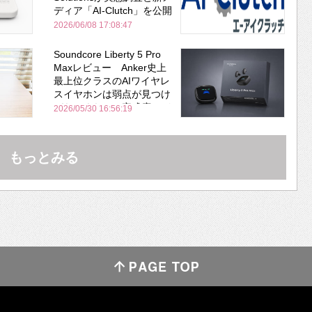
ディア「AI-Clutch」を公開
2026/06/08 17:08:47
Soundcore Liberty 5 Pro
Maxレビュー Anker史上
最上位クラスのAIワイヤレ
スイヤホンは弱点が見つけ
づらいくらいの完成度にび
2026/05/30 16:56:19
びった ノイキャン性能は
Bose並み
もっとみる