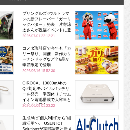
プリングルズ×ウルトラマ
ンの新フレーバー「ガーリ
ックバター」発表 片寄涼
太さんが祝福イベントに登
場
2026/07/01 22:12:21
コメダ珈琲店で今年も「カ
リー祭り」開催 新作カリ
ーナンドッグなど全6品が
季節限定で登場
2026/06/16 15:52:30
QIROCA、10000mAhの
Qi2対応モバイルバッテリ
ーを発売 準固体リチウム
イオン電池搭載で大容量と
安全性を両立
2026/06/09 01:23:22
生成AIは“個人利用”から“組
織活用”へ USEN ICT
Solutionsが実態調査と新メ