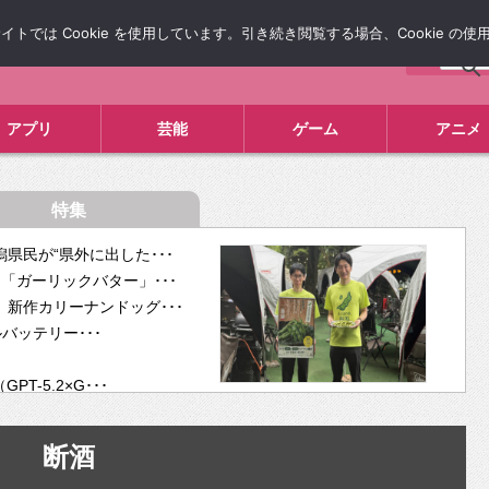
では Cookie を使用しています。引き続き閲覧する場合、Cookie の
について
広告掲載について
お問い合わせ
タレコミ
アプリ
芸能
ゲーム
アニメ
特集
県民が“県外に出した･･･
「ガーリックバター」･･･
新作カリーナンドッグ･･･
ルバッテリー･･･
-5.2×G･･･
tra･･･
供開･･･
断酒
ム、”自分が今話し･･･