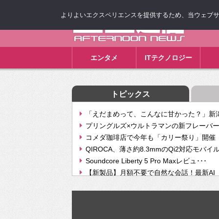
よりよいエクスペリエンスを提供するため、当ウェブサイト
ゴゴ通信
エンタメ
ITテクノロジー
トピックス
「えだまめって、こんなに甘かった？」新潟
プリングルズ×ウルトラマンの新フレーバー
コメダ珈琲店で今年も「カリー祭り」開催 
QIROCA、薄さ約8.3mmのQi2対応モバイ
Soundcore Liberty 5 Pro Maxレビュ･･･
【新製品】月額不要で自然な会話！最新AI（GPT
【次世代の没入感と生産性】VITURE Luma Ul
Geminiが音楽生成「Create music」機能提
挫折率8割の壁をAIで突破。ジャストシステ