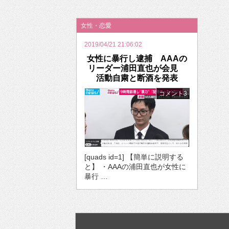
2026年のバレンタインは「自分で作って、想
女性・恋愛
2019/04/21 21:06:02
女性に暴行し逮捕 AAAの
リーダー浦田直也が会見
活動自粛と断酒を発表
コメント3
[quads id=1] 【簡単に説明する
と】 ・AAAの浦田直也が女性に
暴行 …