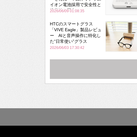
イオン電池採用で安全性と
携帯性を両立
2026/06/09 01:08:35
HTCのスマートグラス
「VIVE Eagle」製品レビュ
ー AIと音声操作に特化し
た“日常使い”グラス
2026/06/03 17:30:42